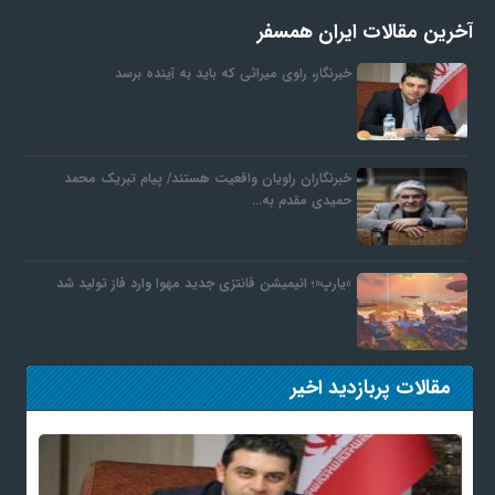
آخرین مقالات ایران همسفر
خبرنگار، راوی میراثی که باید به آینده برسد
خبرنگاران راویان واقعیت هستند/ پیام تبریک محمد
حمیدی مقدم به…
«یارپ»؛ انیمیشن فانتزی جدید مهوا وارد فاز تولید شد
مقالات پربازدید اخیر