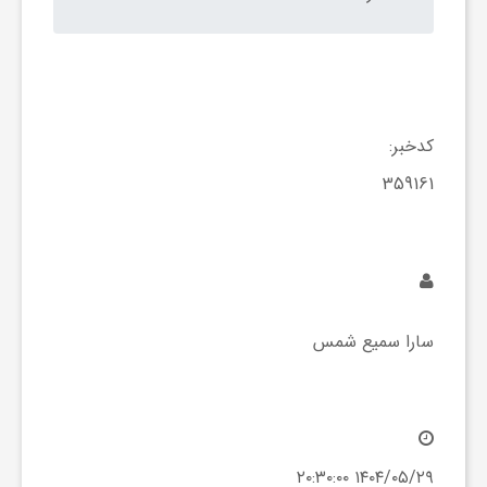
کدخبر:
359161
سارا سمیع شمس
۱۴۰۴/۰۵/۲۹ ۲۰:۳۰:۰۰