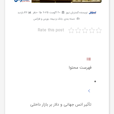
ر
نویسنده:
گسترش نیوز
20 آگوست 2025
0نظر
126 بازدید
دسته بندی :
بانک و بیمه، بورس و فارکس
ه
Rate this post
ن
گ
ی
فهرست محتوا
گ
ر
تأثیر انس جهانی و دلار بر بازار داخلی
د