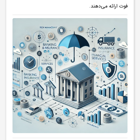
فوت ارائه می‌دهند.
ش
گ
ر
ی
و
ص
ن