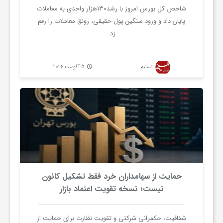
شاخص کل بورس امروز با رشد130هزار واحدی به معاملات
پایان داد و ورود سنگین پول حقیقی، رونق معاملات را رقم
ف
زد.
ر
تسنیم
5 آگوست 2026
د
ر
و
ب
حمایت از سهامداران خرد فقط تشکیل کانون
نیست؛ نسخه تقویت اعتماد بازار
شفافیت، حکمرانی شرکتی و تقویت نظارت برای حمایت از