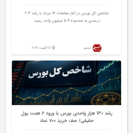
گ
شاخص کل بورس در آغاز معاملات 14 مرداد با رشد 2.3
درصدی به محدوده 5.4 میلیون واحد رسید.
ر
د
تسنیم
5 آگوست 2026
ش
گ
ر
ی
رشد 130 هزار واحدی بورس با ورود 6 همت پول
حقیقی/ صف خرید 700 نماد
س