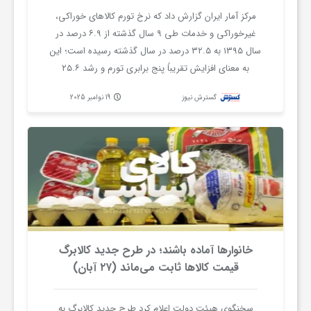
مرکز آمار ایران گزارش داد که نرخ تورم کالاهای خوراکی،
غیرخوراکی و خدمات طی ۹ سال گذشته از ۶.۹ درصد در
ش
سال ۱۳۹۵ به ۳۲.۵ درصد در سال گذشته رسیده است؛ این
به معنای افزایش تقریباً پنج برابری تورم و رشد ۲۵.۶
گ
درصدی آن در این بازه زمانی است. میانگین تورم در این
گسترش نیوز
19 نوامبر 2025
سال‌ها حدود ۳۰ درصد بوده و تنها در بازه مهر ۱۴۰۳ تا مهر
ر
۱۴۰۴، تورم حدود ۵.۳ درصد افزایش یافته است.
ی
و
ص
خانوارها آماده باشند؛ در طرح جدید کالابرگ
قیمت کالاها ثابت می‌ماند (۲۷ آبان)
ن
سخنگوی هیئت دولت اعلام کرد طرح جدید کالابرگ به