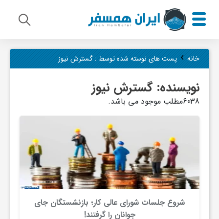
م
›
خانه
پست های نوسته شده توسط : گسترش نیوز
ی
نویسنده:
گسترش نیوز
6038مطلب موجود می باشد.
ر
ا
ث
ف
شروع جلسات شورای عالی کار؛ بازنشستگان جای
جوانان را گرفتند!