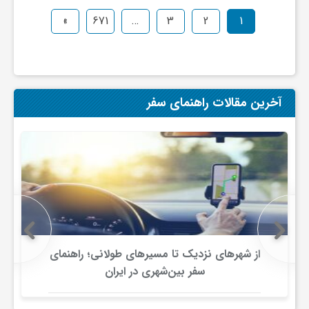
»
671
…
3
2
1
و
ا
آخرین مقالات راهنمای سفر
ق
ت
ص
ا
از شهرهای نزدیک تا مسیرهای طولانی؛ راهنمای
سفر بین‌شهری در ایران
د