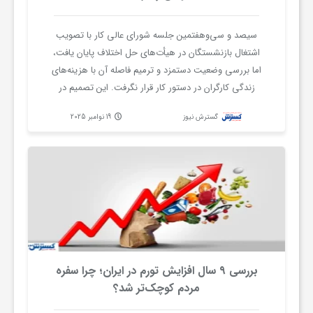
ر
سیصد و سی‌وهفتمین جلسه شورای عالی کار با تصویب
اشتغال بازنشستگان در هیأت‌های حل اختلاف پایان یافت،
ه
اما بررسی وضعیت دستمزد و ترمیم فاصله آن با هزینه‌های
زندگی کارگران در دستور کار قرار نگرفت. این تصمیم در
ن
حالی گرفته شد که فشار اقتصادی بر کارگران و
گسترش نیوز
19 نوامبر 2025
خانواده‌هایشان همچنان بالا است و مطالبات معیشتی
گ
جامعه کارگری بر زمین مانده است.
ی
گ
ر
بررسی ۹ سال افزایش تورم در ایران؛ چرا سفره
مردم کوچک‌تر شد؟
د