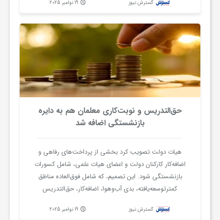
گسترش نیوز
19 نوامبر 2025
«یک‌جانبه‌نگری» در محاسبه قیمت‌ها و دلاری نکردن
ی
دستمزدها را مخالف عدالت و منافع مردم دانست.
ا
ی
ر
حق‌التدریس و نوبت‌کاری معلمان هم به دایره
بازنشستگی اضافه شد
ا
هیات دولت تصویب کرد بخشی از پرداخت‌های رفاهی و
ن
اضافه‌کار کارکنان دولت و اعضای هیات علمی، شامل کسورات
بازنشستگی شود. این تصمیم، که شامل فوق‌العاده مناطق
کمترتوسعه‌یافته، بدی آب‌وهوا، اضافه‌کار، حق‌التدریس
و
غیرموظف معلمان و نوبت‌کاری می‌شود، می‌تواند
گسترش نیوز
19 نوامبر 2025
رضایتمندی کارکنان را افزایش دهد. همچنین، رئیس‌جمهور