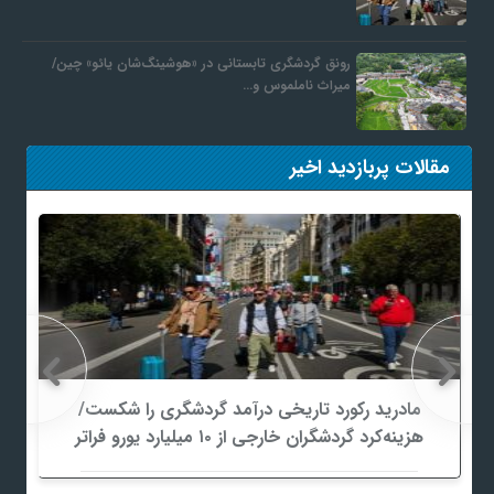
رونق گردشگری تابستانی در «هوشینگ‌شان یائو» چین/
میراث ناملموس و…
مقالات پربازدید اخیر
مادرید رکورد تاریخی درآمد گردشگری را شکست/
هزینه‌کرد گردشگران خارجی از ۱۰ میلیارد یورو فراتر
رفت