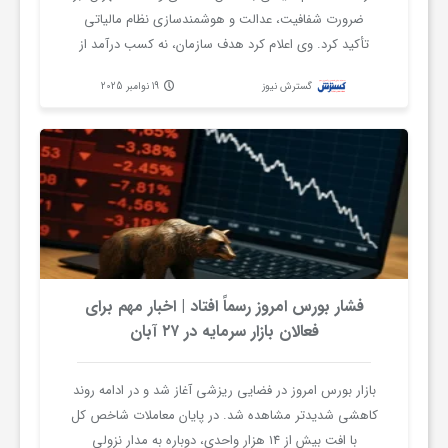
ر
ضرورت شفافیت، عدالت و هوشمندسازی نظام مالیاتی
تأکید کرد. وی اعلام کرد هدف سازمان، نه کسب درآمد از
ا
جریمه‌ها، بلکه تسهیل فرآیندها، کاهش مراجعه حضوری
گسترش نیوز
19 نوامبر 2025
مؤدیان و تشویق تمکین مالیاتی است. سبحانیان همچنین
ه
از اصلاحات ساختاری و زیرساختی در نظام مالیاتی و حذف
صورت‌حساب‌های کاغذی خبر داد.
ن
م
ا
فشار بورس امروز رسماً افتاد | اخبار مهم برای
فعالان بازار سرمایه در ۲۷ آبان
ی
بازار بورس امروز در فضایی ریزشی آغاز شد و در ادامه روند
کاهشی شدیدتر مشاهده شد. در پایان معاملات شاخص کل
ت
با افت بیش از ۱۴ هزار واحدی، دوباره به مدار نزولی