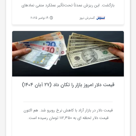
بازگشت. این ریزش عمدتاً تحت‌تأثیر عملکرد منفی نمادهای
و
بزرگ از جمله «فاررس»، «پارسان» و «فملی» رقم خورد که
گسترش نیوز
19 نوامبر 2025
نقش پررنگی در کاهش شاخص کل داشتند.
ر
و
ه
ت
قیمت دلار امروز بازار را تکان داد (۲۷ آبان ۱۴۰۴)
ل
قیمت دلار در بازار آزاد با کاهش نرخ روبرو شد. هم اکنون
قیمت دلار لحظه ای به ۱۱۲,۳۵۰ تومان رسیده است.
ج