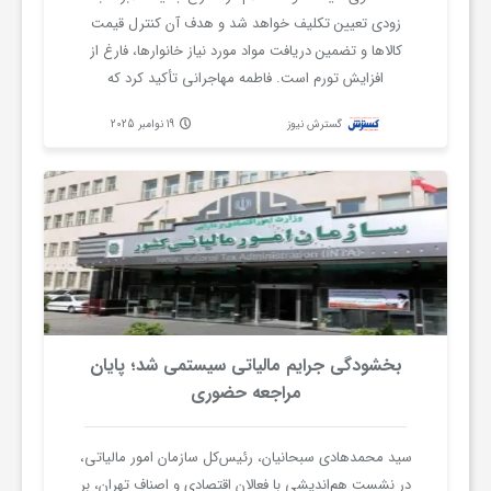
زودی تعیین تکلیف خواهد شد و هدف آن کنترل قیمت
ا
کالاها و تضمین دریافت مواد مورد نیاز خانوارها، فارغ از
افزایش تورم است. فاطمه مهاجرانی تأکید کرد که
ی
حساسیت‌های موجود در حوزه معیشت خانوار مورد توجه
گسترش نیوز
19 نوامبر 2025
دولت و مجلس قرار دارد و نقدهای مطرح‌شده تنها ناشی از
ع
دغدغه معیشتی مردم است.
د
س
ت
بخشودگی جرایم مالیاتی سیستمی شد؛ پایان
مراجعه حضوری
ی
سید محمدهادی سبحانیان، رئیس‌کل سازمان امور مالیاتی،
در نشست هم‌اندیشی با فعالان اقتصادی و اصناف تهران، بر