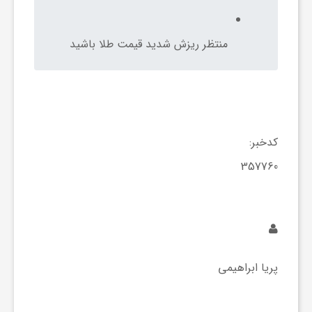
ی
منتظر ریزش شدید قیمت طلا باشید
ا
ی
کدخبر:
ر
357760
ا
ن
پریا ابراهیمی
و