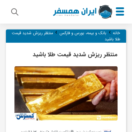
›
›
م
خانه
بانک و بیمه، بورس و فارکس
منتظر ریزش شدید قیمت
طلا باشید
ی
منتظر ریزش شدید قیمت طلا باشید
ر
ا
ث
ف
نویسنده:
گسترش نیوز
1 آگوست 2025
0نظر
128 بازدید