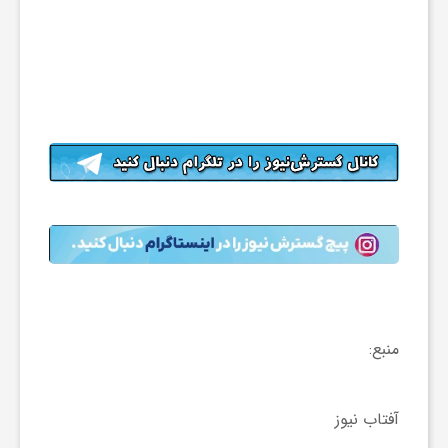
و
ر
و
ه
ت
ل
منبع:
ج
آفتاب نیوز