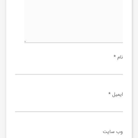
گ
ر
د
نام
*
ش
گ
ایمیل
*
ر
ی
وب‌ سایت
س