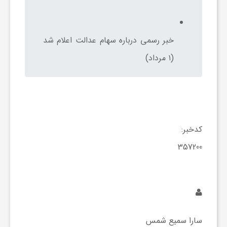
و
خبر رسمی درباره سهام عدالت اعلام شد
ر
(۱ مرداد)
و
ه
کدخبر:
ت
357200
ل
ج
سارا سمیع شمس