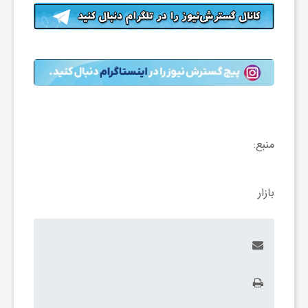
ا
ی
ع
د
منبع:
س
بازار
ت
ی