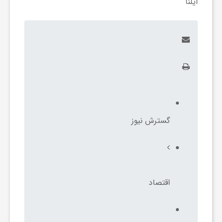
ایلنا
و
ا
ق
ت
گسترش نیوز
ص
ا
اقتصاد
د