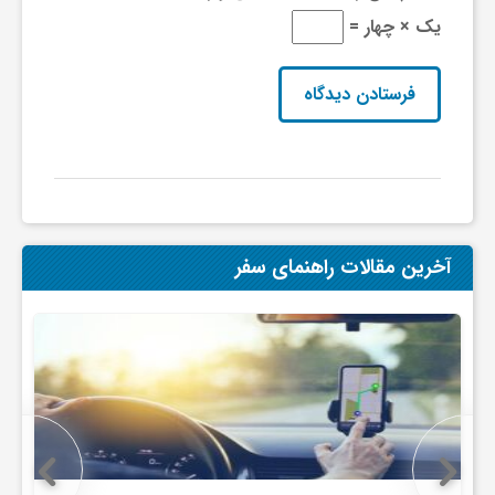
یک × چهار =
آخرین مقالات راهنمای سفر