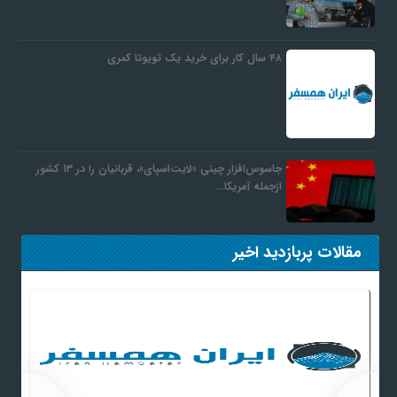
۴۸ سال کار برای خرید یک تویوتا کمری
جاسوس‌افزار چینی «لایت‌اسپای»، قربانیان را در ۱۳ کشور
ازجمله آمریکا…
مقالات پربازدید اخیر