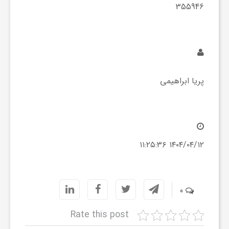
355946
ف
ر
پریا ابراهیمی
د
ر
۱۴۰۴/۰۴/۱۲ ۱۱:۲۵:۳۶
و
ب
0
Rate this post