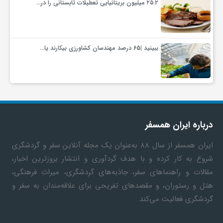
۲۵.۲ میلیون بریتانیایی تعطیلات تابستانی را در…
ببینید |65 درصد مهندسان کشاورزی بیکارند یا…
درباره ایران همسفر
ایران همسفر
از سال ۸۸ به‎‌عنوان یک مجله آنلاین سفر و گردشگری
شروع به کار کرده و با هدف گردآوری و انتشار بروزترین اخبار،
مقالات و راهنماهای سفر، جاذبه‌های گردشگری، میراث فرهنگی،
هتل و رستوران، و مقصدهای تفریحی برای علاقه‌مندان به سفر و
گردشگری فعالیت می‌کند.