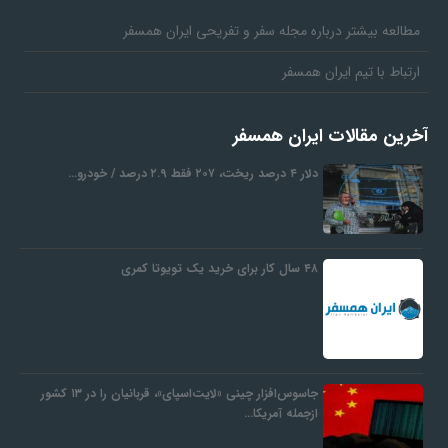
مطالعه بیشتر درباره مجله سفر و تفریحی ایران همسفر
ارتباط با تیم ایران همسفر
آخرین مقالات ایران همسفر
دلار ۴ درصد ریخت، ۲۰۷ فقط ۲.۹ درصد / خودرو…
۴۸ سال کار برای خرید یک تویوتا کمری
جاسوس‌افزار چینی «لایت‌اسپای»، قربانیان را در ۱۳ کشور
ازجمله آمریکا…