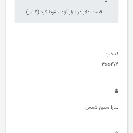
ی
قیمت دلار در بازار آزاد سقوط کرد (۴ تیر)
ا
ی
کدخبر:
ر
355476
ا
ن
سارا سمیع شمس
و