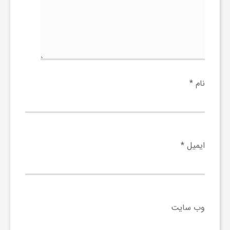
گ
ر
د
نام
*
ش
گ
ایمیل
*
ر
ی
وب‌ سایت
س