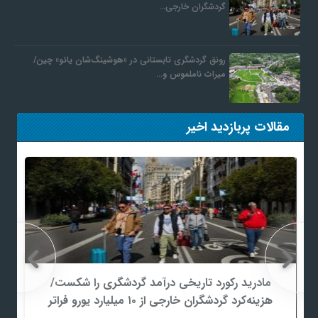
گردشگران خارجی…
رونق گردشگری تابستانی در «هوشینگ‌شان یائو» چین/
میراث ناملموس و…
مقالات پربازدید اخیر
مادرید رکورد تاریخی درآمد گردشگری را شکست/
هزینه‌کرد گردشگران خارجی از ۱۰ میلیارد یورو فراتر