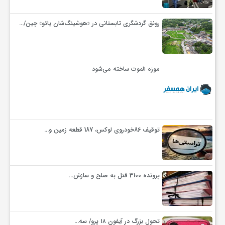
رونق گردشگری تابستانی در «هوشینگ‌شان یائو» چین/…
موزه الموت ساخته می‌شود
توقیف 86خودروی لوکس، 187 قطعه زمین و…
پرونده 3100 قتل به صلح و سازش…
تحول بزرگ در آیفون ۱۸ پرو/ سه…