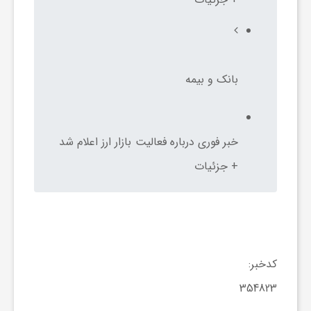
و
ر
بانک و بیمه
و
خبر فوری درباره فعالیت بازار ارز اعلام شد
ه
+ جزئیات
ت
ل
کدخبر:
ج
354823