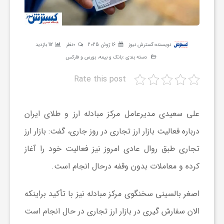
ر
ه
نویسنده:
گسترش نیوز
16 ژوئن 2025
0نظر
112 بازدید
دسته بندی :
بانک و بیمه، بورس و فارکس
ن
Rate this post
گ
علی سعیدی مدیرعامل
مرکز مبادله ارز و طلای ایران
ی
درباره فعالیت بازار ارز تجاری در روز جاری، گفت: بازار ارز
تجاری طبق روال عادی امروز نیز فعالیت خود را آغاز
گ
کرده و معاملات بدون وقفه درحال انجام است.
ر
اصغر بالسینی سخنگوی مرکز مبادله نیز با تأکید براینکه
الان سفارش گیری در بازار ارز تجاری در حال انجام است
د