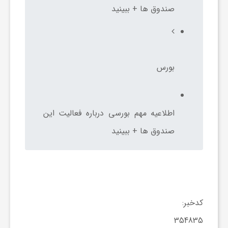
ا
صندوق ها + ببینید
ه
ا
بورس
ی
اطلاعیه مهم بورسی درباره فعالیت این
د
صندوق ها + ببینید
ی
د
کدخبر:
ن
354835