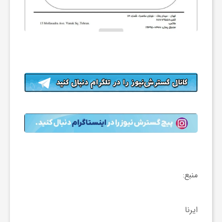
ر
ا
ه
ن
م
ا
منبع:
ی
ت
ایرنا