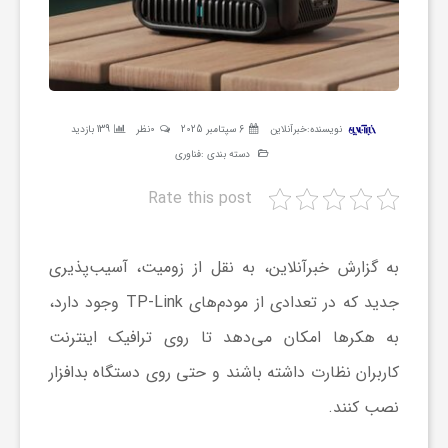
ر
ه
نویسنده:
خبرآنلاین
6 سپتامبر 2025
0نظر
139 بازدید
ن
دسته بندی :
فناوری
Rate this post
گ
ی
به گزارش خبرآنلاین، به نقل از زومیت، آسیب‌پذیری
جدید که در تعدادی از مودم‌های TP-Link وجود دارد،
گ
به هکرها امکان می‌دهد تا روی ترافیک اینترنت
کاربران نظارت داشته باشند و حتی روی دستگاه بدافزار
ر
نصب کنند.
د