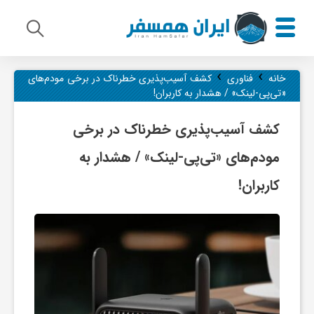
›
›
م
خانه
فناوری
کشف آسیب‌پذیری خطرناک در برخی مودم‌های
«تی‌پی-لینک» / هشدار به کاربران!
ی
کشف آسیب‌پذیری خطرناک در برخی
مودم‌های «تی‌پی-لینک» / هشدار به
ر
کاربران!
ا
ث
ف