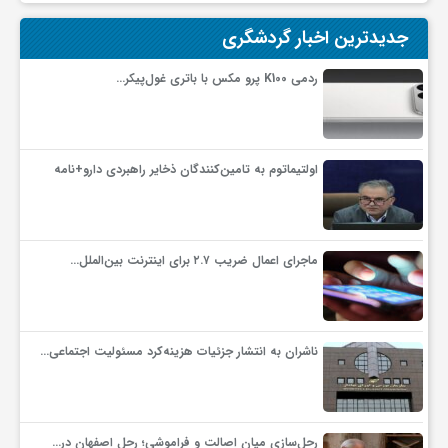
گ
جدیدترین اخبار گردشگری
ر
ردمی K100 پرو مکس با باتری غول‌پیکر…
د
اولتیماتوم به تامین‌کنندگان ذخایر راهبردی دارو+نامه
ش
گ
ماجرای اعمال ضریب ۲.۷ برای اینترنت بین‌الملل…
ر
ناشران به انتشار جزئیات هزینه‌کرد مسئولیت اجتماعی…
ی
س
رحل‌سازی میان اصالت و فراموشی؛ رحل اصفهان در…