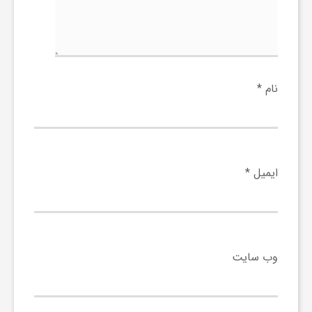
ا
ه
ا
نام
*
ی
د
ایمیل
*
ی
د
وب‌ سایت
ن