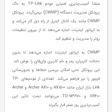
منشأ آسیب‌پذیری امنیتی مودم TP-Link به باگ
پروتکل مدیریت دستگاه (CWMP) برمی‌گردد. پروتکل
ش
CWMP مانند یک کانال کنترل از راه دور کار می‌کند و
گ
به اپراتور اینترنت اجازه می‌دهد تا از بیرون تنظیمات
روتر را مدیریت و تنظیم کند.
ر
CWMP به اپراتور اینترنت اجازه می‌دهد تا بدون
ی
دخالت کاربران، رمز و نام کاربری وای‌فای را عوض کند.
این پروتکل حتی امکان بررسی خطاها و به‌روزرسانی
و
فرم‌ور را نیز فراهم می‌کند. تعدادی از مودم‌های TP-
Link بازار ایران مانند AX1500 و Archer AX10 و Archer
ص
VR400 و TD-W9970 می‌توانند تحت تاثیر این
ن
آسیب‌پذیری روز صفر قرار بگیرند.