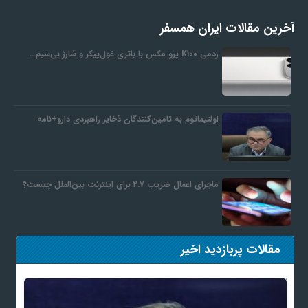
آخرین مقالات ایران همسفر
ردمی K100 پرو مکس با باتری غول‌پیکر و شارژ بی‌سیم…
اولتیماتوم به تامین‌کنندگان ذخایر راهبردی دارو+نامه
ماجرای اعمال ضریب ۲.۷ برای اینترنت بین‌الملل چیست؟
مقالات پربازدید اخیر