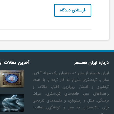
ا
ه
ا
ی
د
درباره ایران همسفر
آخرین مقالات ای
ایران همسفر
از سال ۸۸ به‎‌عنوان یک مجله آنلاین
ی
سفر و گردشگری شروع به کار کرده و با هدف
گردآوری و انتشار بروزترین اخبار، مقالات و
د
راهنماهای سفر، جاذبه‌های گردشگری، میراث
فرهنگی، هتل و رستوران، و مقصدهای تفریحی
برای علاقه‌مندان به سفر و گردشگری فعالیت
ن
غییر مسیر گردشگران اروپایی زیر سایه
جمعی از مدیران ف