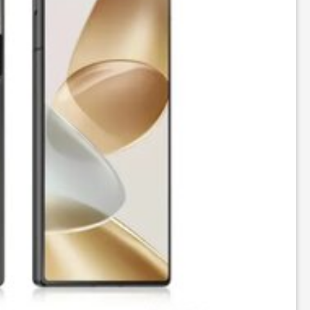
ر
ه
ن
گ
ی
گ
ر
د