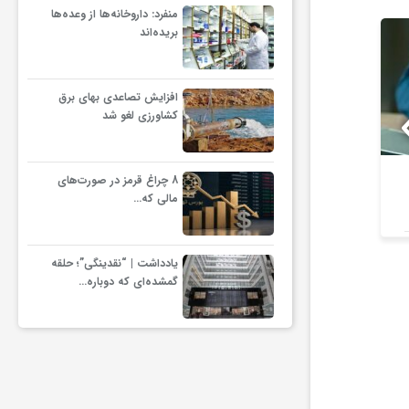
منفرد: داروخانه‌ها از وعده‌ها
بریده‌اند
افزایش تصاعدی بهای برق
کشاورزی لغو شد
ردمی K100 پرو مکس با باتری
8 چراغ قرمز در صورت‌های
مالی که…
غول‌پیکر و شارژ بی‌سیم روانه
اینترنت بی
بازار می‌شود
یادداشت | “نقدینگی”؛ حلقه
گمشده‌ای که دوباره…