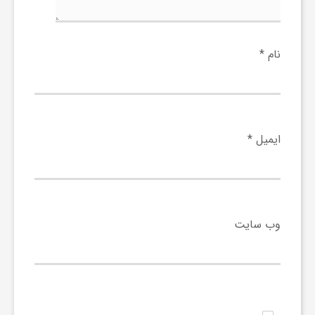
ا
ه
نام
*
ا
ی
ایمیل
*
د
ی
وب‌ سایت
د
ن