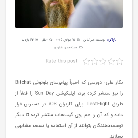
ر
ه
نویسنده:
خبرآنلاین
15 جولای 2025
0نظر
143 بازدید
ن
دسته بندی :
فناوری
Rate this post
گ
ی
نگار علی-
دورسی که اخیراً پیام‌رسان بلوتوثی Bitchat
را نیز منتشر کرده بود، اپلیکیشن Sun Day را فعلاً از
گ
طریق TestFlight برای کاربران iOS در دسترس قرار
داده و کد آن را هم روی گیت‌هاب منتشر کرده تا دیگر
ر
توسعه‌دهندگان بتوانند از آن استفاده یا نسخه مشابهی
د
بسازند.