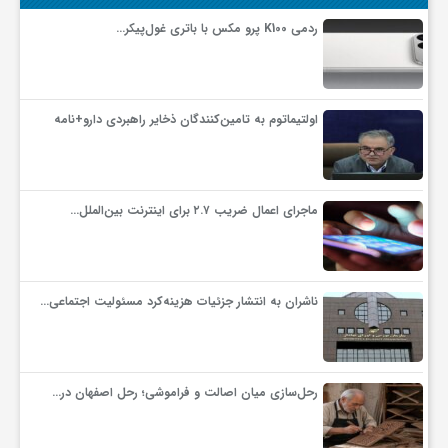
گ
ردمی K100 پرو مکس با باتری غول‌پیکر…
ر
اولتیماتوم به تامین‌کنندگان ذخایر راهبردی دارو+نامه
د
ش
ماجرای اعمال ضریب ۲.۷ برای اینترنت بین‌الملل…
گ
ناشران به انتشار جزئیات هزینه‌کرد مسئولیت اجتماعی…
ر
ی
رحل‌سازی میان اصالت و فراموشی؛ رحل اصفهان در…
س