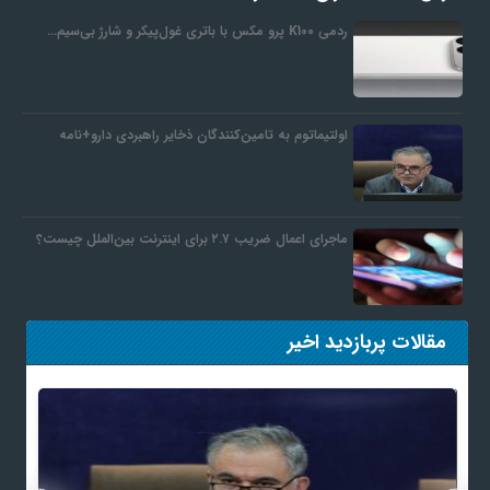
ردمی K100 پرو مکس با باتری غول‌پیکر و شارژ بی‌سیم…
اولتیماتوم به تامین‌کنندگان ذخایر راهبردی دارو+نامه
ماجرای اعمال ضریب ۲.۷ برای اینترنت بین‌الملل چیست؟
مقالات پربازدید اخیر