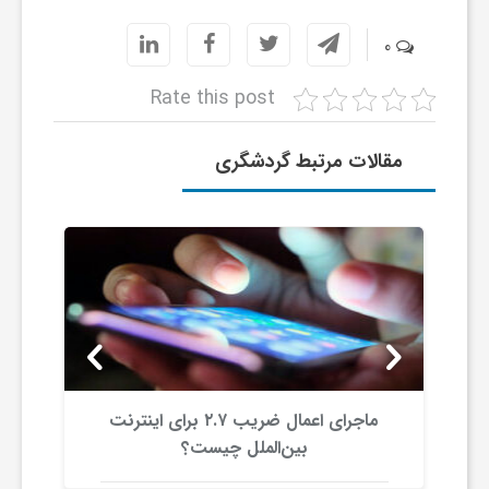
ر
0
ا
Rate this post
ه
مقالات مرتبط گردشگری
ن
م
ا
ی
و
ماجرای اعمال ضریب ۲.۷ برای اینترنت
بین‌الملل چیست؟
ر
ت