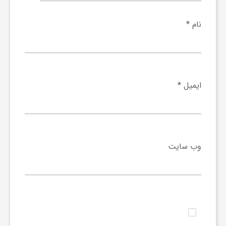
و
نام
*
ر
و
ایمیل
*
ه
ت
وب‌ سایت
ل
ج