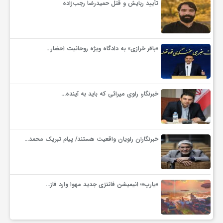
تأیید ربایش و قتل حمیدرضا رجب‌زاده
گ
ر
«باقر خرازی» به دادگاه ویژه روحانیت احضار…
د
خبرنگار، راوی میراثی که باید به آینده…
ش
گ
خبرنگاران راویان واقعیت هستند/ پیام تبریک محمد…
ر
ی
«یارپ»؛ انیمیشن فانتزی جدید مهوا وارد فاز…
س