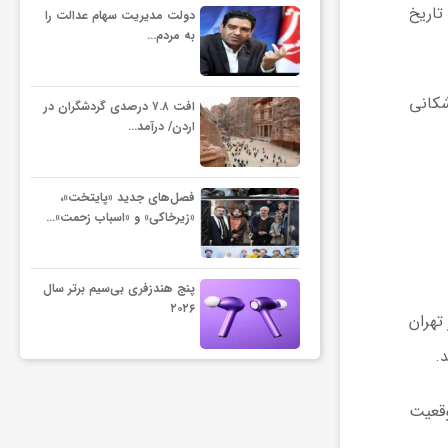
تاریخ
دولت مدیریت سهام عدالت را
به مردم…
شکانی
افت ۷.۸ درصدی گردشگران در
اردن/ درآمد…
فصل‌های جدید «پایتخت»،
«زیرخاکی» و «اسباب زحمت»…
پنج هندزفری بی‌سیم برتر سال
۲۰۲۶
 تهران
قریبی ۲۱۵ کیلومتر است. موقعیت