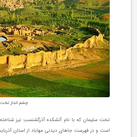
ا
ی
ع
د
س
ت
چشم انداز تخت س
ی
تخت سلیمان که با نام آتشکده آذرگشنسب نیز شناخته