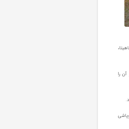
هیتا،
آن را
.
روپاشی