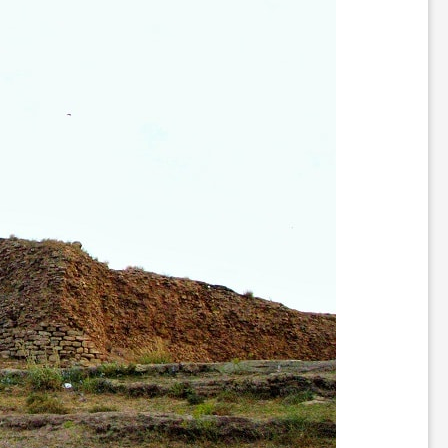
ا
ه
ا
ی
د
ی
د
ن