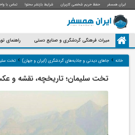
ایران همسفر
حفظ حریم شخصی کاربران
شرایط بازنشر محتوا
تماس با واح
م
میراث فرهنگی گردشگری و صنایع دستی
راهنمای تور
ی
›
›
خانه
جاهای دیدنی و جاذبه‌های گردشگری (ایران و جهان)
تخت سلیم
ر
تخت سلیمان؛ تاریخچه، نقشه و ع
ا
ث
ف