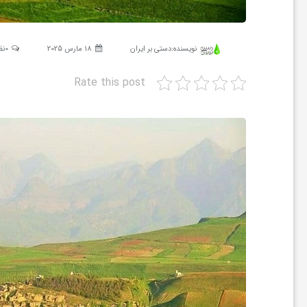
ش
نویسنده:
دستی بر ایران
18 مارس 2025
0نظر
گ
Rate this post
ر
ی
و
ص
ن