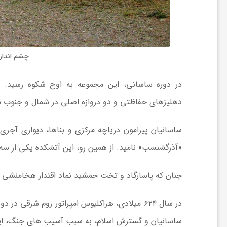
ی
ا
چشم انداز
ی
در دوره ساسانی، این مجموعه به اوج شکوه رسید. آت
دهلیزهای حفاظتی و دو دروازه اصلی در شمال و جنوب شر
ر
ساسانیان پیرامون دریاچه مرکزی و بناها، دیواری آجری
ا
«آذرگشنسب» نامید. از همین رو، این آتشکده یکی از سه
ن
چنان که پاسارگاد و تخت جمشید نماد اقتدار هخامنشی ان
و
در سال ۶۲۴ میلادی، هراکلیوس امپراتور روم شرقی
ساسانیان و گسترش اسلام، به سبب آسیب های جنگ، ای