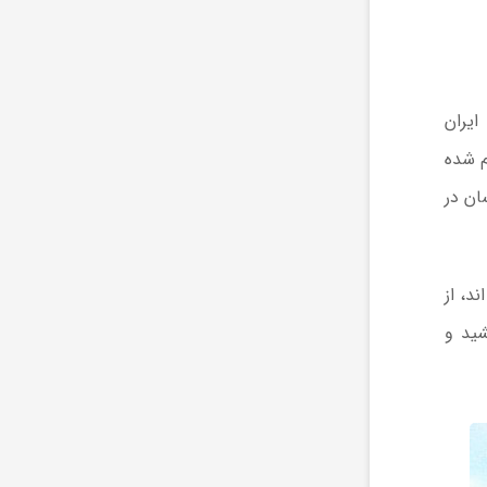
ایران
م شده
ان در
د، از
ید و