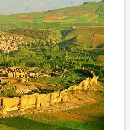
ر
ه
ن
گ
ی
گ
ر
د