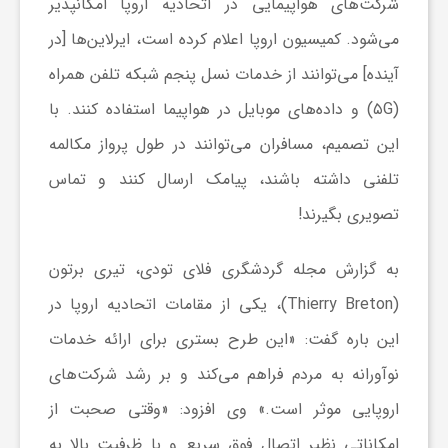
شرکت‌های هواپیمایی در اتحادیه اروپا امکانپذیر
ر
می‌شود. کمیسیون اروپا اعلام کرده است، ایرلاین‌ها [در
آینده] می‌توانند از خدمات نسل پنجم شبکه تلفن همراه
ه
(۵G) و داده‌های موبایل در هواپیما استفاده کنند. با
ن
این تصمیم، مسافران می‌توانند در طول پرواز مکالمه
تلفنی داشته باشند، پیامک ارسال کنند و تماس
گ
تصویری بگیرند!
ی
به گزارش مجله گردشگری
فلای تودی
، تیری برتون
(Thierry Breton)، یکی از مقامات اتحادیه اروپا در
گ
این باره گفت: «این طرح بستری برای ارائه خدمات
نوآورانه به مردم فراهم می‌کند و بر رشد شرکت‌های
ر
اروپایی موثر است.» وی افزود: «وقتی صحبت از
د
امکاناتی نظیر اتصال فوق سریع و با ظرفیت بالا به