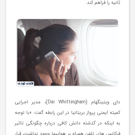
ثانیه را فراهم کند.
ا
ی
ع
د
س
ت
دای ویتینگهام (Dai Whittingham)، مدیر اجرایی
کمیته ایمنی پرواز بریتانیا در این رابطه گفت: «با توجه
ی
به اینکه در گذشته دانش کافی درباره چگونگی تاثیر
فرکانس های تلفن همراه بر هواپیما وجود نداشت، قرار