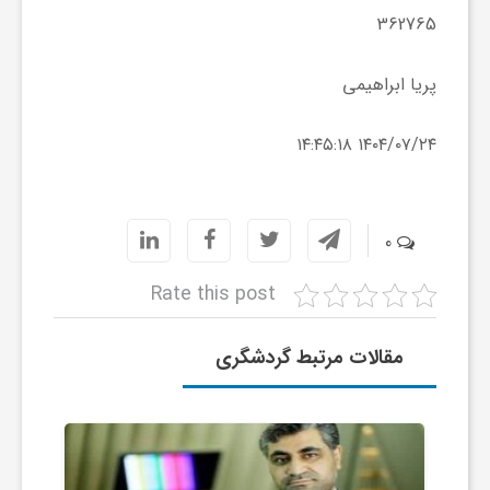
362765
ف
پریا ابراهیمی
ر
۱۴۰۴/۰۷/۲۴ ۱۴:۴۵:۱۸
د
0
ر
Rate this post
و
مقالات مرتبط گردشگری
ب