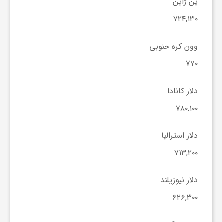
ر
ین ژاپن
۷۲۴,۱۳۰
ا
وون کره جنوبی
ه
۷۷۰
ن
دلار کانادا
۷۸۰,۱۰۰
م
دلار استرالیا
ا
۷۱۳,۲۰۰
ی
دلار نیوزیلند
۶۲۶,۳۰۰
ت