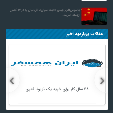
جاسوس‌افزار چینی «لایت‌اسپای»، قربانیان را در ۱۳ کشور
ازجمله آمریکا…
مقالات پربازدید اخیر
۴۸ سال کار برای خرید یک تویوتا کمری