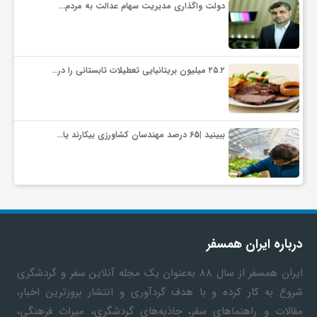
دولت واگذاری مدیریت سهام عدالت به مردم…
۲۵.۲ میلیون بریتانیایی تعطیلات تابستانی را در…
ببینید |65 درصد مهندسان کشاورزی بیکارند یا…
درباره ایران همسفر
ایران همسفر
از سال ۸۸ به‎‌عنوان یک مجله آنلاین سفر و گردشگری
شروع به کار کرده و با هدف گردآوری و انتشار بروزترین اخبار،
مقالات و راهنماهای سفر، جاذبه‌های گردشگری، میراث فرهنگی،