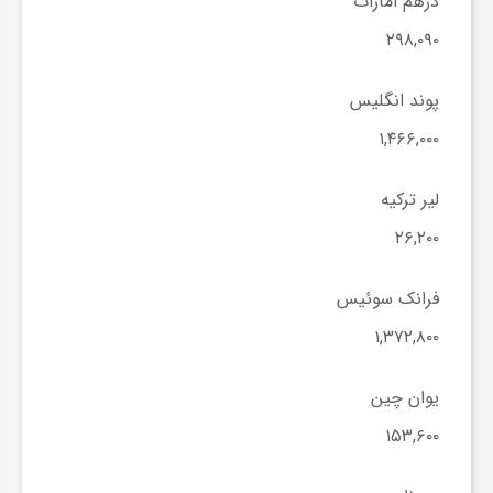
درهم امارات
ا
۲۹۸,۰۹۰
ی
پوند انگلیس
۱,۴۶۶,۰۰۰
ع
لیر ترکیه
د
۲۶,۲۰۰
س
فرانک سوئیس
۱,۳۷۲,۸۰۰
ت
یوان چین
ی
۱۵۳,۶۰۰