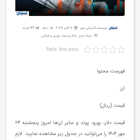
ر
ه
نویسنده:
گسترش نیوز
16 اکتبر 2025
0نظر
136 بازدید
دسته بندی :
بانک و بیمه، بورس و فارکس
ن
Rate this post
گ
فهرست محتوا
ی
ارز
گ
قیمت (ریال)
ر
قیمت دلار، یورو، پوند و سایر ارزها امروز پنجشنبه ۲۴
مهر ۱۴۰۴ را می‌توانید در جدول زیر مشاهده نمایید. لازم
د