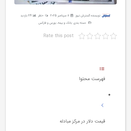
ر
نویسنده:
گسترش نیوز
8 سپتامبر 2025
0نظر
219 بازدید
ه
دسته بندی :
بانک و بیمه، بورس و فارکس
Rate this post
ن
گ
ی
فهرست محتوا
گ
ر
قیمت دلار در مرکز مبادله
د