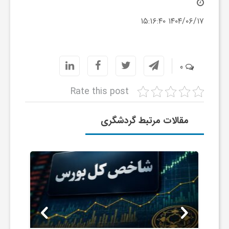
گ
۱۴۰۴/۰۶/۱۷ ۱۵:۱۶:۴۰
ر
0
د
Rate this post
ش
مقالات مرتبط گردشگری
گ
ر
ی
س