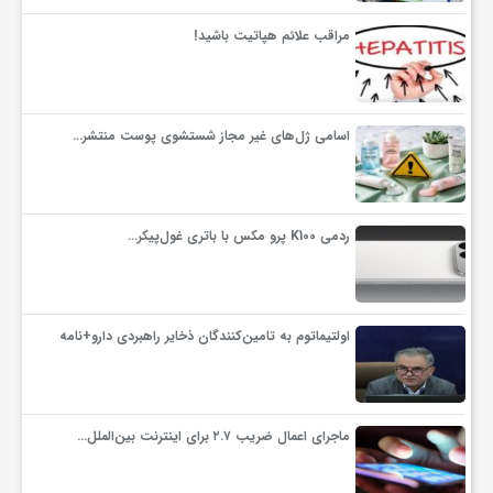
مراقب علائم هپاتیت باشید!
اسامی ژل‌های غیر مجاز شستشوی پوست منتشر…
ردمی K100 پرو مکس با باتری غول‌پیکر…
اولتیماتوم به تامین‌کنندگان ذخایر راهبردی دارو+نامه
ماجرای اعمال ضریب ۲.۷ برای اینترنت بین‌الملل…