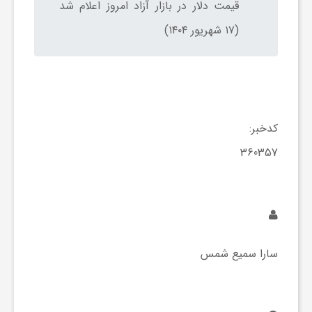
قیمت دلار در بازار آزاد امروز اعلام شد
و
(۱۷ شهریور ۱۴۰۴)
ا
ق
کدخبر:
360357
ت
ص
ا
سارا سمیع شمس
د