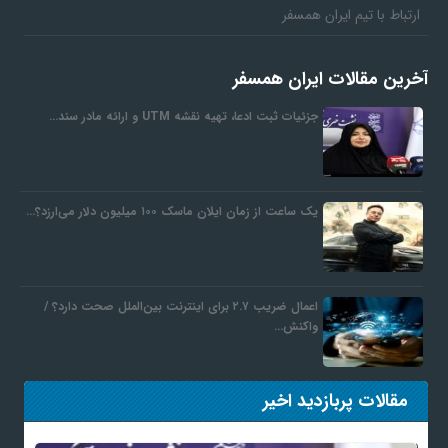
ارتباط با تیم ایران همسفر
آخرین مقالات ایران همسفر
جزئیات ثبت ادعا، تهیه نقشه UTM و ارائه مادر سند…
یک ساعت از زمان ایلان ماسک ۱۰۰ میلیون دلار می‌ارزد؟…
اعمال ضریب ۲.۷ برای اینترنت بین‌الملل صحت دارد؟ /
واکنش…
مقالات پربازدید اخیر