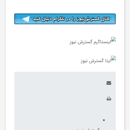
ی
ا
ی
ر
ا
ن
و