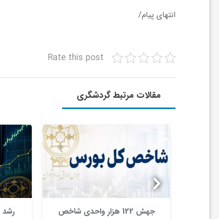
ا
انتهای پیام/
ی
Rate this post
ع
مقالات مرتبط گردشگری
د
س
ت
ی
تانه
جهش 122 هزار واحدی شاخص