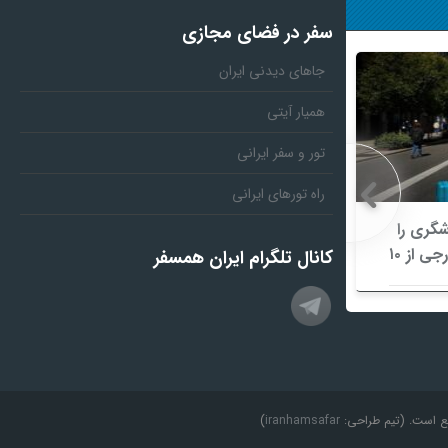
سفر در فضای مجازی
جاهای دیدنی ایران
همیار آیتی
تور و سفر ایرانی
راه تورهای ایرانی
شگری را
رونق گردشگری تابستانی در
شکست/ هزینه‌کرد گردشگران خارجی از ۱۰
«هوشینگ‌شان یائو» چین/ میراث
کانال تلگرام ایران همسفر
ناملموس و اقلیم کوهستانی در کانون
توجه گردشگران
نع است. (تیم طراحی:
iranhamsafar
)