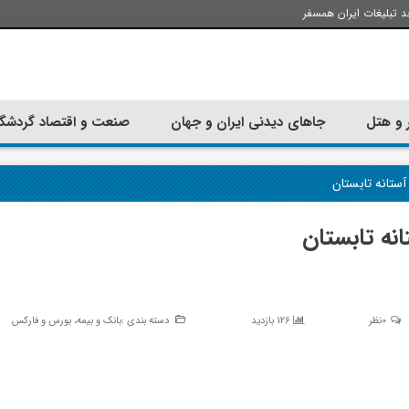
د تبلیغات ایران همسفر
 و هتل
جاهای دیدنی ایران و جهان
صنعت و اقتصاد گردشگ
ستانه تابستان
نه تابستان
0نظر
126 بازدید
دسته بندی :
بانک و بیمه، بورس و فارکس
تجربه سفر با اتوبوس به استانبول؛
ارزان ترین زمان 
راهنمای سفرکامل
موقعی اس