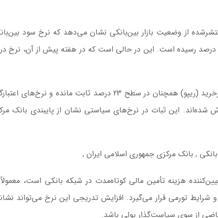
تشرشده از وضعیت بازار بین‌بانکی نشان می‌دهد که نرخ سود بین‌بان
فته منتهی به پنجم تیر 1404 با افزایش جزئی به 23.98 درصد رسیده است. این در حالی است که در هفته پیش از آن، ن
در عین حال، نرخ‌های دیگر از جمله حداقل نرخ توافق بازخرید (ریپو) همچنان در سطح 23 درصد ثابت مانده و نرخ
ه‌مند نیز به ترتیب 24 و 17 درصد گزارش شده‌اند. این ثبات در نرخ‌های سیاستی نشان از پایبندی بانک 
مسجد توفیق در مشهد
سرمایه‌گذاری جهانی
از مرز یک تریلیون 
WTTC: آینده 
ین‌کننده هزینه تأمین مالی کوتاه‌مدت در شبکه بانکی است، معمولا
شتاب سرمایه‌گذا
 شرایط تورمی قرار می‌گیرد. افزایش تدریجی این نرخ می‌تواند نشانه‌
تضمین می‌
باضی از سوی سیاست‌گذار پولی باشد.