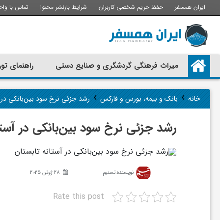
ایران همسفر
حفظ حریم شخصی کاربران
شرایط بازنشر محتوا
تماس با واح
م
میراث فرهنگی گردشگری و صنایع دستی
راهنمای تور
ی
›
›
خانه
بانک و بیمه، بورس و فارکس
رشد جزئی نرخ سود بین‌بانکی در آ
ر
رشد جزئی نرخ سود بین‌بانکی در آستا
ا
ث
نویسنده:
تسنیم
28 ژوئن 2025
Rate this post
ف