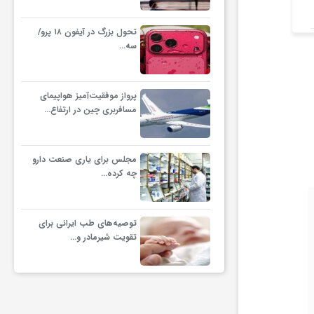
تولیدکننده باتری در بورس
تهران
ر
تحول بزرگ در آیفون ۱۸ پرو/
سه…
پرواز موفقیت‌آمیز هواپیمای
مسافربری چین در ارتفاع…
مجلس برای یاری صنعت دارو
چه کرده…
توصیه‌های طب ایرانی برای
تقویت شیرمادر و…