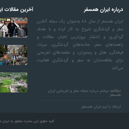
ا
درباره ایران همسفر
آخرین مقالات ای
ه
ایران همسفر
از سال ۸۸ به‎‌عنوان یک مجله آنلاین
سفر و گردشگری شروع به کار کرده و با هدف
ا
گردآوری و انتشار بروزترین اخبار، مقالات و
راهنماهای سفر، جاذبه‌های گردشگری، میراث
فرهنگی، هتل و رستوران، و مقصدهای تفریحی
ی
برای علاقه‌مندان به سفر و گردشگری فعالیت
رونق گردشگری تابستانی در
سرمایه‌گذاری جه
می‌کند.
د
«هوشینگ‌شان یائو» چین/ میراث
املموس و اقلیم کوهستانی در کانون
صنعت سفر با شتا
ی
توجه گردشگران
تضمی
مطالعه بیشتر درباره مجله سفر و تفریحی ایران
همسفر
د
ارتباط با تیم ایران همسفر
ن
کلیه حقوق این سایت متعلق به ایران ه