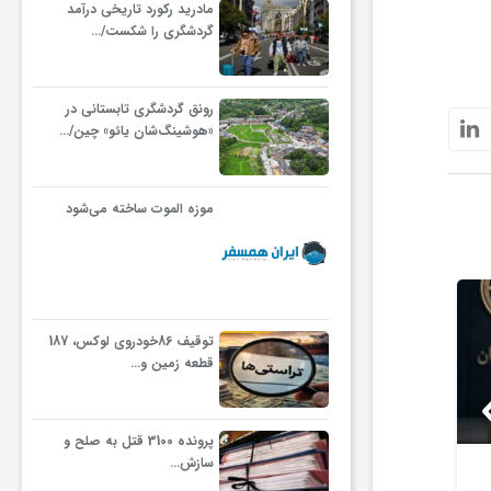
مادرید رکورد تاریخی درآمد
گردشگری را شکست/…
رونق گردشگری تابستانی در
«هوشینگ‌شان یائو» چین/…
موزه الموت ساخته می‌شود
توقیف 86خودروی لوکس، 187
قطعه زمین و…
پرونده 3100 قتل به صلح و
سازش…
عرضه اولیه یک شرکت
تداوم موج 