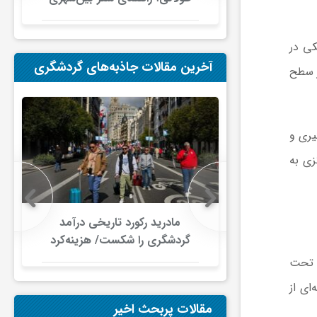
در ایران
کی در
آخرین مقالات جاذبه‌های گردشگری
رخ در سطح
‌های اعتبارگیری و
مرکزی به
 در گردشگری
مادرید رکورد تاریخی درآمد
دلار گذشت/
گردشگری را شکست/ هزینه‌کرد
صنعت سفر با
گردشگران خارجی از ۱۰ میلیارد
ً تحت
ری جهانی
یورو فراتر رفت
ای از
شود
مقالات پربحث اخیر