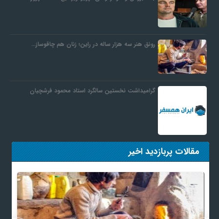
رونق هنر سه هزار ساله در راین؛ زنان هم چاقوساز…
گرامیداشت نخستین سالگرد استاد محمود فرشچیان
مقالات پربازدید اخیر