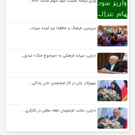
واریز مرحله نخست سود سهام عدالت 1404…
سرزمین، فرهنگ و حافظه/ چرا آینده میراث…
دارابی: میراث‌ فرهنگی به «موضوع جنگ» تبدیل…
بهروزآذر: زنان در آثار فرشچیان، جانِ زندگی…
دارابی: مکتب فرشچیان نقطه عطفی در نگارگری…