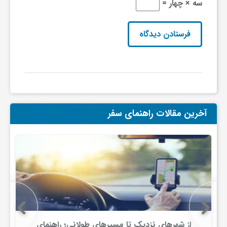
سه × چهار =
ج
ه
ا
ن
آخرین مقالات راهنمای سفر
ص
ن
ع
ت
از شهرهای نزدیک تا مسیرهای طولانی؛ راهنمای