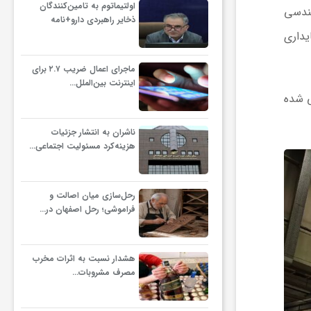
اولتیماتوم به تامین‌کنندگان
هندسی
ذخایر راهبردی دارو+نامه
یداری
ماجرای اعمال ضریب ۲.۷ برای
اینترنت بین‌الملل…
ی شده
ناشران به انتشار جزئیات
هزینه‌کرد مسئولیت اجتماعی…
رحل‌سازی میان اصالت و
فراموشی؛ رحل اصفهان در…
هشدار نسبت به اثرات مخرب
مصرف مشروبات…