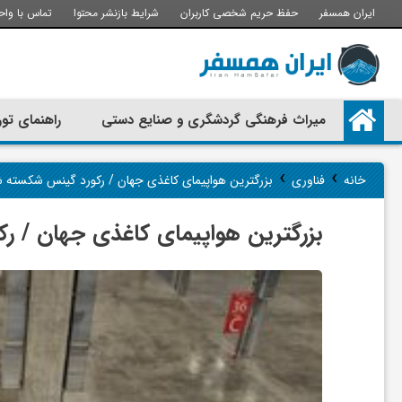
ایران همسفر
حفظ حریم شخصی کاربران
شرایط بازنشر محتوا
تماس با واح
م
میراث فرهنگی گردشگری و صنایع دستی
راهنمای تور
ی
›
›
خانه
فناوری
بزرگترین هواپیمای کاغذی جهان / رکورد گینس شکسته 
ر
بزرگترین هواپیمای کاغذی جهان / 
ا
ث
ف