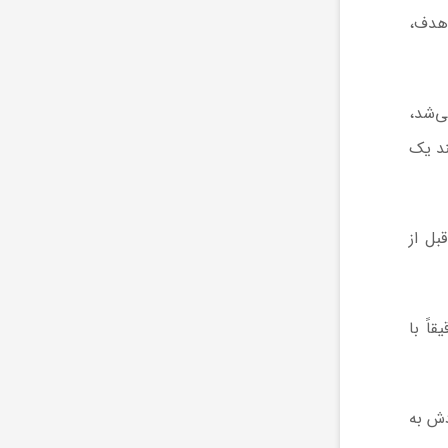
 هدف،
باید از سکویی به ارتفاع ۳ متر بلند می‌شد،
ند یک
بل از
یقاً با
دش به