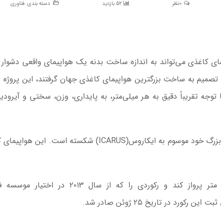
0نظر
52 بازدید
دسته بندی :
فناوری
ای کاغذی می‌تواند به اندازه ساخت بدنه یک هواپیمای واقعی دشوار 
گامی که گروهی از دانشجویان در دانشگاه پیزا(Pisa) تصمیم به ساخت بزرگترین هواپیمای کاغذی جهان گرفتند، این پر
جه تقریباً دقیق به هر میلی‌متر، به پایداری، وزن، سختی و آیرودی
این تیم اکنون رکورد جهانی گینس را با هواپیمای کاغذی بزرگ خود موسوم به ایکاروس(ICARUS) شکسته است. 
ایکاروس با طول بال‌های ۲۰.۰۴ متری موفق شد ۵۹ متر پرواز کند و رکوردی را که از سال ۲۰۱۳