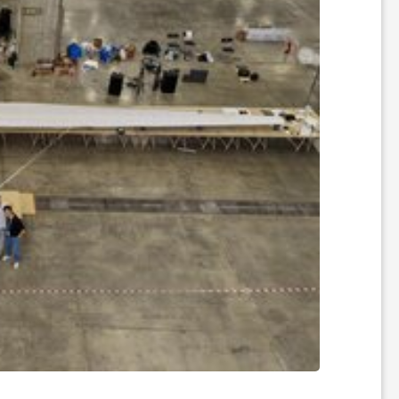
ر
ه
ن
گ
ی
گ
ر
د