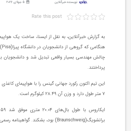
نویسنده:
خبرآنلاین
5 جولای 2026
ش
Rate this post
گ
به گزارش خبرآنلاین، به نقل از ایسنا، ساخت یک هواپیم
هن
ر
چالش مهندسی بسیار واقعی تبدیل شد و دانشجویان با تو
پرداختند.
ی
و
۷ متر طول دارد و وزن آن ۲۸.۴۹ کیلوگرم است.
ص
برانشویگ(Braunschweig) بود، بشکند. گواهینامه رسمی ثبت این رکورد در تاریخ ۲۵ ژوئن صادر شد.
ن