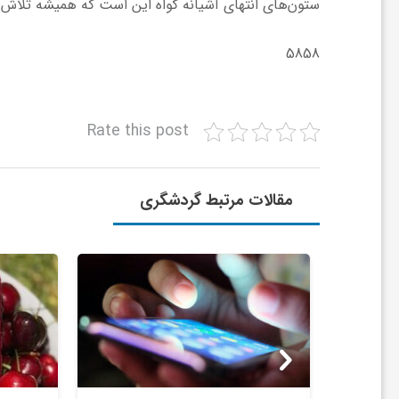
ا
ستون‌های انتهای آشیانه گواه این است که همیشه تلاش 
5858
ه
ا
Rate this post
ی
مقالات مرتبط گردشگری
د
ی
د
ن