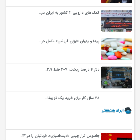
کمک‌های دارویی ۱۱ کشور به ایران در…
پیدا و پنهان «ارزان فروشی» مکمل در…
دلار ۴ درصد ریخت، ۲۰۷ فقط ۲.۹…
۴۸ سال کار برای خرید یک تویوتا…
جاسوس‌افزار چینی «لایت‌اسپای»، قربانیان را در ۱۳…