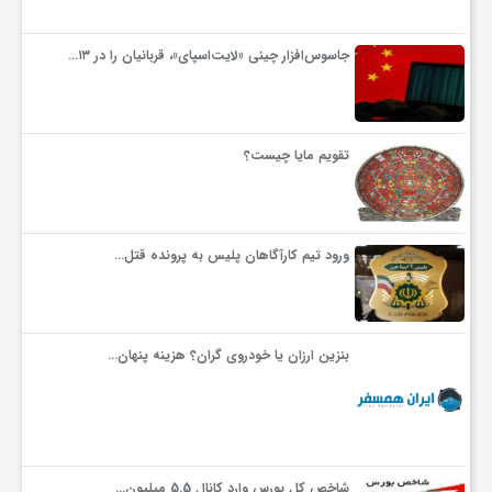
جاسوس‌افزار چینی «لایت‌اسپای»، قربانیان را در ۱۳…
تقویم مایا چیست؟
ورود تیم کارآگاهان پلیس به پرونده قتل…
بنزین ارزان یا خودروی گران؟ هزینه پنهان…
شاخص کل بورس وارد کانال 5.5 میلیون…