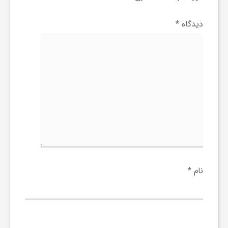
ف
دیدگاه
*
ر
د
ر
و
نام
*
ب