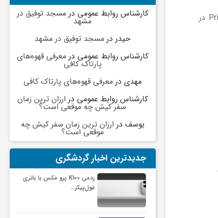
کارشناس روابط عمومی
در
مسجد توفیق در
به گزارش خبرگزاری خبرآنلاین، وقتی یک پنجره Incognito در مرورگرهایی مانند Chrome، Edge یا حالت Private Browsing در
مشهد
حیدر
در
مسجد توفیق در مشهد
کارشناس روابط عمومی
در
معرفی قهوه‌های
پارتاک کافی
مهدی
در
معرفی قهوه‌های پارتاک کافی
کارشناس روابط عمومی
در
ارزان ترین زمان
سفر کیش چه موقعی است؟
یوسف
در
ارزان ترین زمان سفر کیش چه
موقعی است؟
جدیدترین اخبار گردشگری
ردمی K100 پرو مکس با باتری
غول‌پیکر…