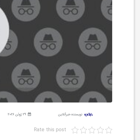
ر
ه
ن
گ
ی
گ
نویسنده:
خبرآنلاین
29 ژوئن 2026
ر
Rate this post
د