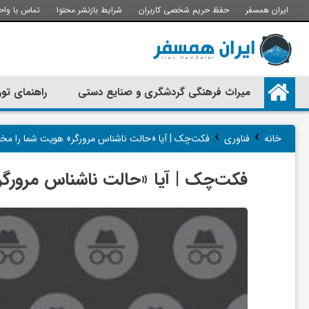
ایران همسفر
حفظ حریم شخصی کاربران
شرایط بازنشر محتوا
تماس با واح
م
میراث فرهنگی گردشگری و صنایع دستی
راهنمای تور
ی
›
›
خانه
فناوری
فکت‌چک | آیا «حالت ناشناس مرورگر» هویت شما را مخف
ر
فکت‌چک | آیا «حالت ناشناس مرورگر
ا
ث
ف