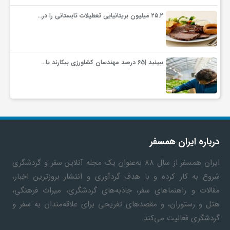
۲۵.۲ میلیون بریتانیایی تعطیلات تابستانی را در…
ببینید |65 درصد مهندسان کشاورزی بیکارند یا…
درباره ایران همسفر
ایران همسفر
از سال ۸۸ به‎‌عنوان یک مجله آنلاین سفر و گردشگری
شروع به کار کرده و با هدف گردآوری و انتشار بروزترین اخبار،
مقالات و راهنماهای سفر، جاذبه‌های گردشگری، میراث فرهنگی،
هتل و رستوران، و مقصدهای تفریحی برای علاقه‌مندان به سفر و
گردشگری فعالیت می‌کند.