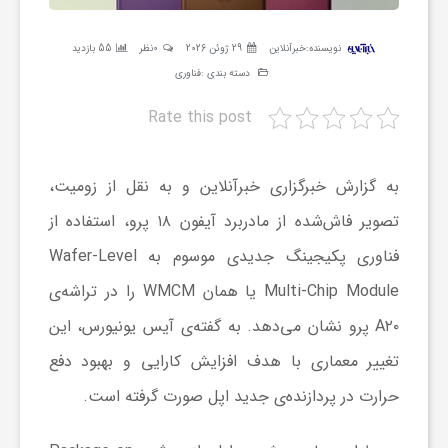
ر
نویسنده:
خبرآنلاین
29 ژوئن 2026
0نظر
55 بازدید
دسته بندی :
فناوری
ه
Rate this post
ن
به گزارش خبرگزاری خبرآنلاین و به نقل از زومیت،
گ
تصویر فاش‌شده از مادربرد آیفون ۱۸ پرو، استفاده از
فناوری پکیجینگ جدیدی موسوم به Wafer-Level
ی
Multi-Chip Module یا همان WMCM را در تراشه‌ی
گ
A۲۰ پرو نشان می‌دهد. به گفته‌ی آیس یونیورس، این
تغییر معماری با هدف افزایش کارایی و بهبود دفع
ر
حرارت در پردازنده‌ی جدید اپل صورت گرفته است.
د