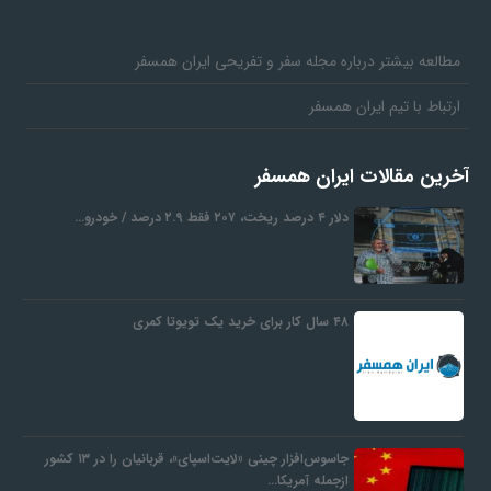
مطالعه بیشتر درباره مجله سفر و تفریحی ایران همسفر
ارتباط با تیم ایران همسفر
آخرین مقالات ایران همسفر
دلار ۴ درصد ریخت، ۲۰۷ فقط ۲.۹ درصد / خودرو…
۴۸ سال کار برای خرید یک تویوتا کمری
جاسوس‌افزار چینی «لایت‌اسپای»، قربانیان را در ۱۳ کشور
ازجمله آمریکا…