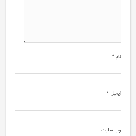
ا
ه
ا
ی
نام
*
د
ی
ایمیل
*
د
ن
وب‌ سایت