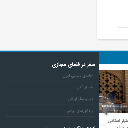
سفر در فضای مجازی
جاهای دیدنی ایران
همیار آیتی
تور و سفر ایرانی
راه تورهای ایرانی
عتبار استانی
پوستر نمایش «وانیا و سونیا و ماشا و
زفول
اسپایک» رونمایی شد