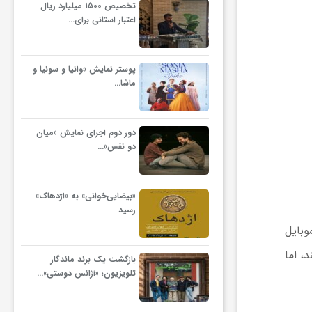
تخصیص ۱۵۰۰ میلیارد ریال
اعتبار استانی برای…
پوستر نمایش «وانیا و سونیا و
ماشا…
دور دوم اجرای نمایش «میان
دو نفس»…
«بیضایی‌خوانی» به «اژدهاک»
رسید
وبایل
، اما
بازگشت یک برند ماندگار
تلویزیون؛ «آژانس دوستی»…