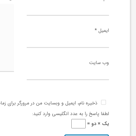
ا
ه
ایمیل
*
ا
ی
وب‌ سایت
د
ی
ذخیره نام، ایمیل و وبسایت من در مرورگر برای زما
د
لطفا پاسخ را به عدد انگلیسی وارد کنید:
یک × دو =
ن