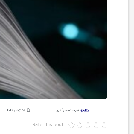
ر
ه
ن
گ
ی
گ
نویسنده:
خبرآنلاین
28 ژوئن 2026
ر
Rate this post
د