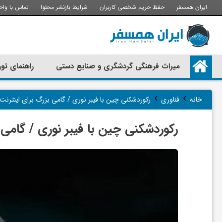
ایران همسفر
حفظ حریم شخصی کاربران
شرایط بازنشر محتوا
تماس با واح
م
میراث فرهنگی گردشگری و صنایع دستی
راهنمای تور
ی
›
›
خانه
فناوری
رکوردشکنی چین با فیبر نوری / گامی بزرگ برای اینترنت 
ر
رکوردشکنی چین با فیبر نوری / گامی 
ا
ث
ف