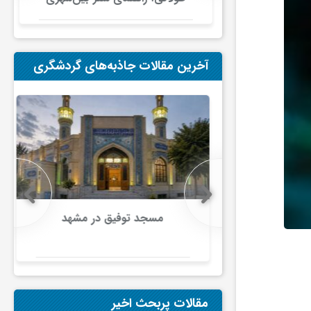
در ایران
آخرین مقالات جاذبه‌های گردشگری
هانی تامین
مسجد توفیق در مشهد
ای تقویت
راث‌فرهنگی
م نوین برای
اق
مقالات پربحث اخیر