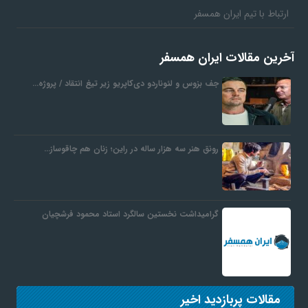
ارتباط با تیم ایران همسفر
آخرین مقالات ایران همسفر
جف بزوس و لئوناردو دی‌کاپریو زیر تیغ انتقاد / پروژه…
رونق هنر سه هزار ساله در راین؛ زنان هم چاقوساز…
گرامیداشت نخستین سالگرد استاد محمود فرشچیان
مقالات پربازدید اخیر