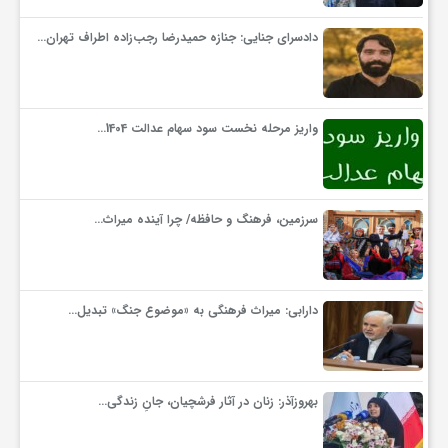
دادسرای جنایی: جنازه حمیدرضا رجب‌زاده اطراف تهران…
واریز مرحله نخست سود سهام عدالت 1404…
سرزمین، فرهنگ و حافظه/ چرا آینده میراث…
دارابی: میراث‌ فرهنگی به «موضوع جنگ» تبدیل…
بهروزآذر: زنان در آثار فرشچیان، جانِ زندگی…