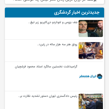
جدیدترین اخبار گردشگری
جف بزوس و لئوناردو دی‌کاپریو زیر تیغ…
رونق هنر سه هزار ساله در راین؛…
گرامیداشت نخستین سالگرد استاد محمود فرشچیان
رئیس دادگستری تهران دستور تشدید نظارت بر…