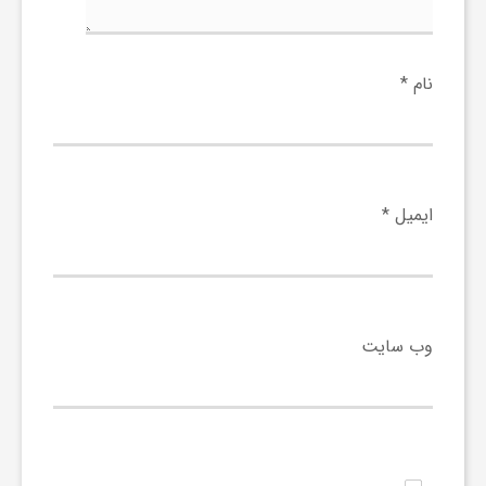
ا
ه
نام
*
ا
ی
ایمیل
*
د
ی
وب‌ سایت
د
ن