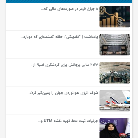
گ
8 چراغ قرمز در صورت‌های مالی که…
ر
یادداشت | “نقدینگی”؛ حلقه گمشده‌ای که دوباره…
د
ش
۲۰۲۶ سالی پرچالش برای گردشگری آسیا/ از…
گ
شوک انرژی هوانوردی جهان را زمین‌گیر کرد/…
ر
ی
جزئیات ثبت ادعا، تهیه نقشه UTM و…
س