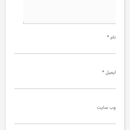
ی
ا
نام
*
ی
ر
ایمیل
*
ا
ن
وب‌ سایت
و