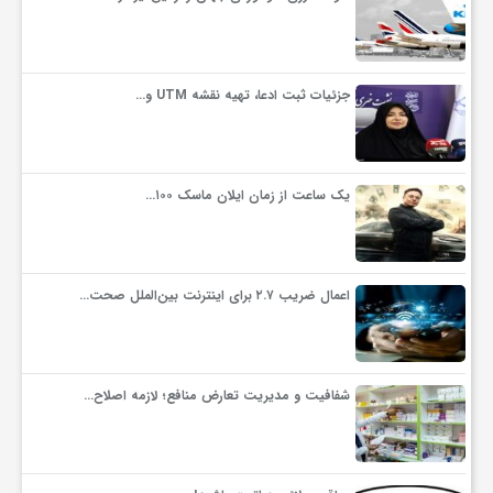
جزئیات ثبت ادعا، تهیه نقشه UTM و…
یک ساعت از زمان ایلان ماسک ۱۰۰…
اعمال ضریب ۲.۷ برای اینترنت بین‌الملل صحت…
شفافیت و مدیریت تعارض منافع؛ لازمه اصلاح…