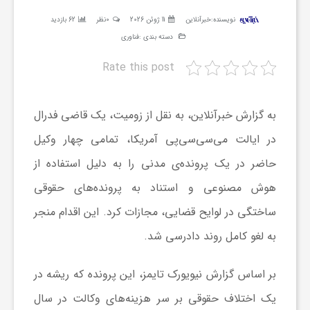
ر
نویسنده:
خبرآنلاین
11 ژوئن 2026
0نظر
62 بازدید
دسته بندی :
فناوری
ه
Rate this post
ن
به گزارش خبرآنلاین، به نقل از زومیت، یک قاضی فدرال
در ایالت می‌سی‌سی‌پی آمریکا، تمامی چهار وکیل
گ
حاضر در یک پرونده‌ی مدنی را به دلیل استفاده از
ی
هوش مصنوعی و استناد به پرونده‌های حقوقی
ساختگی در لوایح قضایی، مجازات کرد. این اقدام منجر
گ
به لغو کامل روند دادرسی شد.
ر
بر اساس گزارش نیویورک تایمز، این پرونده که ریشه در
یک اختلاف حقوقی بر سر هزینه‌های وکالت در سال
د