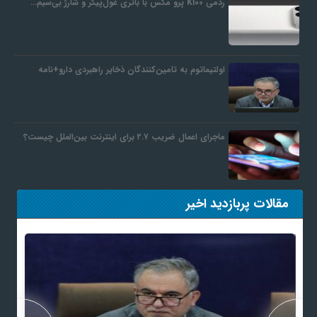
ردمی K100 پرو مکس با باتری غول‌پیکر و شارژ بی‌سیم…
اولتیماتوم به تامین‌کنندگان ذخایر راهبردی دارو+نامه
ماجرای اعمال ضریب ۲.۷ برای اینترنت بین‌الملل چیست؟
مقالات پربازدید اخیر