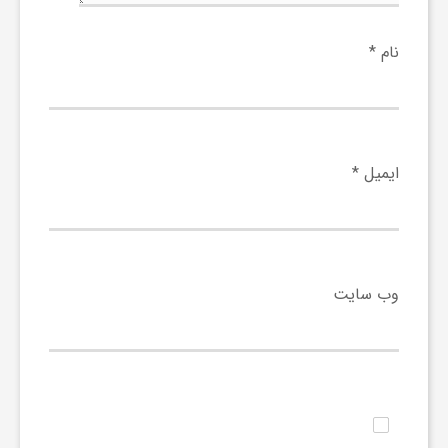
و
نام
*
ا
ق
ایمیل
*
ت
ص
وب‌ سایت
ا
د