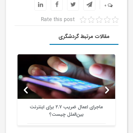
0
ی
Rate this post
ا
مقالات مرتبط گردشگری
ی
ر
ا
ن
و
ماجرای اعمال ضریب ۲.۷ برای اینترنت
بین‌الملل چیست؟
ر
و