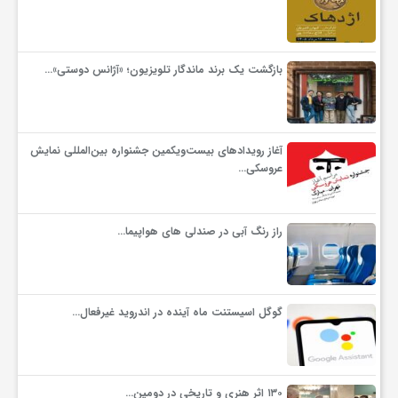
گ
ر
بازگشت یک برند ماندگار تلویزیون؛ «آژانس دوستی»…
د
آغاز رویدادهای بیست‌ویکمین جشنواره بین‌المللی نمایش
ش
عروسکی…
گ
راز رنگ آبی در صندلی های هواپیما…
ر
گوگل اسیستنت ماه آینده در اندروید غیرفعال…
ی
س
۱۳۰ اثر هنری و تاریخی در دومین…