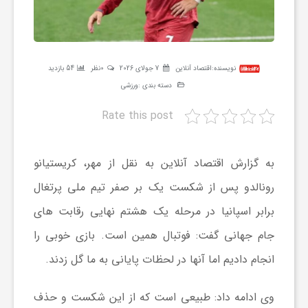
ر
ه
نویسنده:
اقتصاد آنلاین
7 جولای 2026
0نظر
54 بازدید
دسته بندی :
ورزشی
ن
Rate this post
گ
به گزارش اقتصاد آنلاین به نقل از مهر، کریستیانو
ی
رونالدو پس از شکست یک بر صفر تیم ملی پرتغال
برابر اسپانیا در مرحله یک هشتم نهایی رقابت های
گ
جام جهانی گفت: فوتبال همین است. بازی خوبی را
انجام دادیم اما آنها در لحظات پایانی به ما گل زدند.
ر
وی ادامه داد: طبیعی است که از این شکست و حذف
د