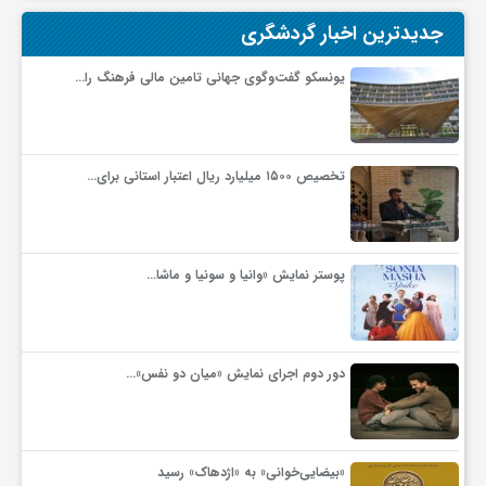
جدیدترین اخبار گردشگری
و
یونسکو گفت‌وگوی جهانی تامین مالی فرهنگ را…
ا
ق
تخصیص ۱۵۰۰ میلیارد ریال اعتبار استانی برای…
ت
پوستر نمایش «وانیا و سونیا و ماشا…
ص
ا
دور دوم اجرای نمایش «میان دو نفس»…
د
«بیضایی‌خوانی» به «اژدهاک» رسید