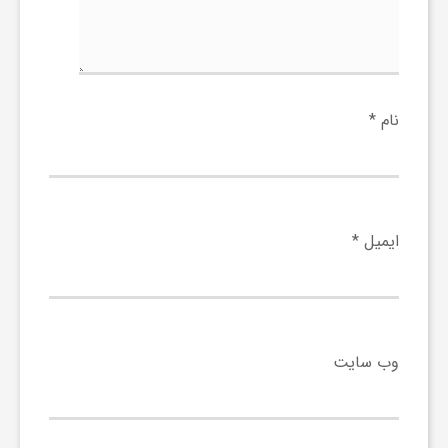
و
ر
نام
*
و
ه
ایمیل
*
ت
ل
وب‌ سایت
ج