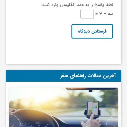
ج
لطفا پاسخ را به عدد انگلیسی وارد کنید:
سه − 3 =
ه
ا
ن
ص
آخرین مقالات راهنمای سفر
ن
ع
ت