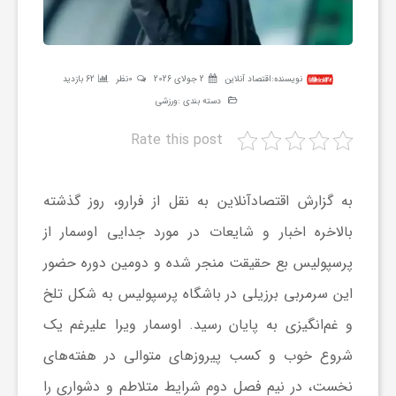
ر
ه
نویسنده:
اقتصاد آنلاین
2 جولای 2026
0نظر
62 بازدید
دسته بندی :
ورزشی
ن
Rate this post
گ
به گزارش اقتصادآنلاین به نقل از فرارو، روز گذشته
ی
بالاخره اخبار و شایعات در مورد جدایی اوسمار از
پرسپولیس بع حقیقت منجر شده و دومین دوره حضور
گ
این سرمربی برزیلی در باشگاه پرسپولیس به شکل تلخ
و غم‌انگیزی به پایان رسید. اوسمار ویرا علیرغم یک
ر
شروع خوب و کسب پیروز‌های متوالی در هفته‌های
نخست، در نیم فصل دوم شرایط متلاطم و دشواری را
د