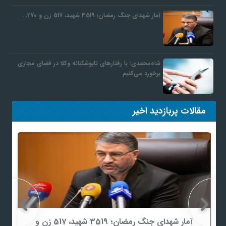
آمار شهدای جنگ رمضان؛ 3519 شهید، 517 زن و 270…
شاه‌محمدی: با رفتارهای تابوشکنانه وکلا در فضای مجازی
برخورد می‌کنیم
مقالات پربازدید اخیر
آمار شهدای جنگ رمضان؛ 3519 شهید، 517 زن و