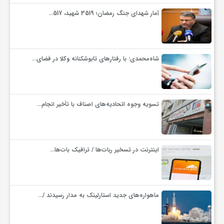
آمار شهدای جنگ رمضان؛ 3519 شهید، 517…
ف
ر
شاه‌محمدی: با رفتارهای تابوشکنانه وکلا در فضای…
د
تسویه وجوه اتحادیه‌های اصناف با تأخیر انجام…
ر
و
اینترنت در تسخیر ربات‌ها / ترافیک بات‌ها…
ب
ماهواره‌های جدید استارلینک به مدار رسیدند /…