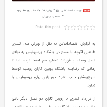
ر
نویسنده:
اقتصاد آنلاین
29 ژوئن 2026
0نظر
65 بازدید
دسته بندی :
ورزشی
ه
Rate this post
ن
به گزارش اقتصادآنلاین به نقل از ورزش سه، کسری
گ
طاهری اگرچه با مسئولان باشگاه پرسپولیس به توافق
کامل رسیده و قرارداد داخلی هم امضا کرده، اما تا
ی
زمانی که رضایت باشگاه روبین کازان روسیه توسط
گ
سرخ‌پوشان جلب نشود حق بازی برای پرسپولیس را
ندارد.
ر
از قرارداد کسری با روبین کازان دو فصل دیگر باقی
د
مانده و مدیران باشگاه پرسپولیس با توجه به بالابودن