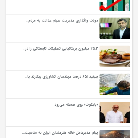
گ
دولت واگذاری مدیریت سهام عدالت به مردم…
ر
د
۲۵.۲ میلیون بریتانیایی تعطیلات تابستانی را در…
ش
ببینید |65 درصد مهندسان کشاورزی بیکارند یا…
گ
ر
«بایکوت» روی صحنه می‌رود
ی
س
پیام مدیرعامل خانه هنرمندان ایران به مناسبت…