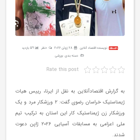
ر
ه
ن
نویسنده:
اقتصاد آنلاین
28 ژوئن 2026
0نظر
59 بازدید
دسته بندی :
ورزشی
گ
Rate this post
ی
به گزارش اقتصادآنلاین به نقل از ایرنا، رییس هیات
گ
ژیمناستیک خراسان رضوی گفت: ۲ ورزشکار مرد و یک
ورزشکار زن ژیمناستیک کار این استان به ترکیب تیم
ر
ملی اعزامی به مسابقات آسیایی ۲۰۲۶ ژاپن دعوت
شدند.
د