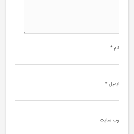
و
ر
و
نام
*
ه
ت
ایمیل
*
ل
ج
وب‌ سایت