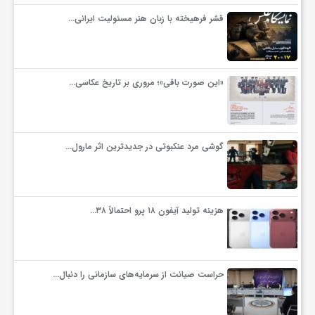
گ
قشر فرهیخته با زبان هنر مسئولیت ایرانی…
ر
«این صورت باقی»؛ مروری بر تاریخ عکاسی…
د
ش
گوشی مرد عنکبوتی در جدیدترین اثر مارول…
گ
هزینه تولید آیفون ۱۸ پرو احتمالاً ۳۸…
ر
ی
حراست صیانت از سرمایه‌های سازمانی را دنبال…
س