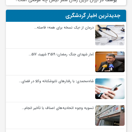
گ
جدیدترین اخبار گردشگری
ر
درمان از «یک نسخه برای همه» فاصله…
د
آمار شهدای جنگ رمضان؛ 3519 شهید، 517…
ش
گ
شاه‌محمدی: با رفتارهای تابوشکنانه وکلا در فضای…
ر
تسویه وجوه اتحادیه‌های اصناف با تأخیر انجام…
ی
س