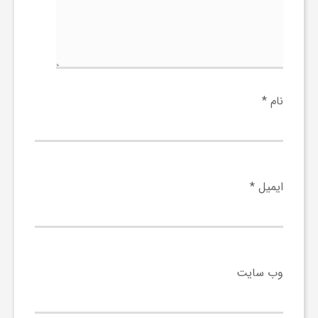
ا
ه
ا
نام
*
ی
د
ایمیل
*
ی
د
وب‌ سایت
ن