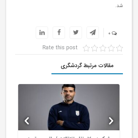
ر
شد.
ا
0
ه
Rate this post
ن
مقالات مرتبط گردشگری
م
ا
ی
ت