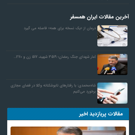
آخرین مقالات ایران همسفر
درمان از «یک نسخه برای همه» فاصله می گیرد
آمار شهدای جنگ رمضان؛ 3519 شهید، 517 زن و 270…
شاه‌محمدی: با رفتارهای تابوشکنانه وکلا در فضای مجازی
برخورد می‌کنیم
مقالات پربازدید اخیر