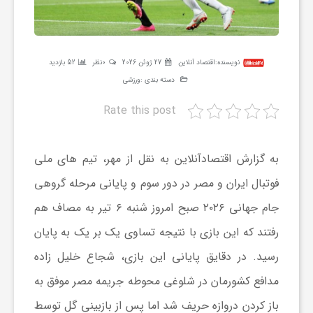
ر
ه
نویسنده:
اقتصاد آنلاین
27 ژوئن 2026
0نظر
52 بازدید
دسته بندی :
ورزشی
ن
Rate this post
گ
به گزارش اقتصادآنلاین به نقل از مهر، تیم های ملی
ی
فوتبال ایران و مصر در دور سوم و پایانی مرحله گروهی
جام جهانی ۲۰۲۶ صبح امروز شنبه ۶ تیر به مصاف هم
گ
رفتند که این بازی با نتیجه تساوی یک بر یک به پایان
رسید. در دقایق پایانی این بازی، شجاع خلیل زاده
ر
مدافع کشورمان در شلوغی محوطه جریمه مصر موفق به
باز کردن دروازه حریف شد اما پس از بازبینی گل توسط
د