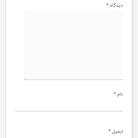
دیدگاه
*
و
ر
و
ه
ت
نام
*
ل
ج
ایمیل
*