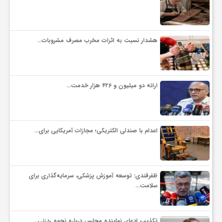
گ
ر
هشدار نسبت به اثرات مخرب مصرف مشروبات…
د
ارائه دو میلیون و ۴۲۶ هزار خدمت…
ش
گ
اعدام با صندلی الکتریکی؛ مجازات آمریکایی برای…
ر
ظفرقندی: توسعه آموزش پزشکی، سرمایه‌گذاری برای
ی
سلامت…
س
تکذیب ادعای نماینده مجلس درباره نحوه ردزنی…