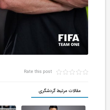
ر
ا
ه
ن
م
Rate this post
ا
ی
مقالات مرتبط گردشگری
ت