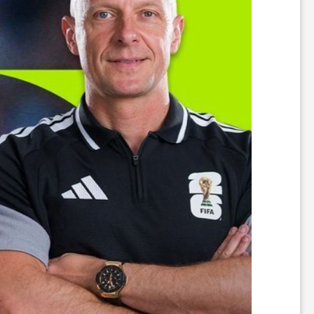
ا
ی
ع
د
س
ت
ی