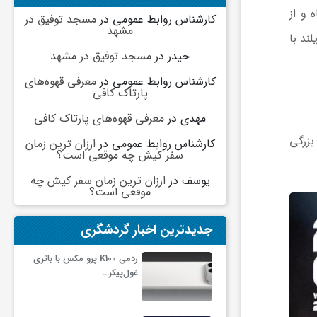
بال ایران و مصر از گروه G جام‌جهانی ۲۰۲۶، روز شنبه ۶ تیرماه و از
کارشناس روابط عمومی
در
مسجد توفیق در
مشهد
صدرنشین گروه G است و ایران با ۲، بلژیک با ۲ و نیوزیلند با
حیدر
در
مسجد توفیق در مشهد
کارشناس روابط عمومی
در
معرفی قهوه‌های
پارتاک کافی
مهدی
در
معرفی قهوه‌های پارتاک کافی
بزرگی
کارشناس روابط عمومی
در
ارزان ترین زمان
سفر کیش چه موقعی است؟
یوسف
در
ارزان ترین زمان سفر کیش چه
موقعی است؟
جدیدترین اخبار گردشگری
ردمی K100 پرو مکس با باتری
غول‌پیکر…