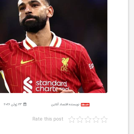
ر
ه
ن
گ
ی
گ
نویسنده:
اقتصاد آنلاین
23 ژوئن 2026
ر
Rate this post
د