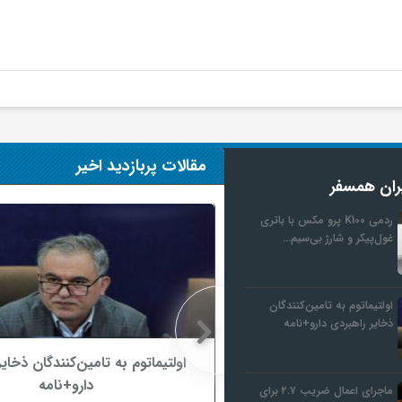
مقالات پربازدید اخیر
ران همسفر
ردمی K100 پرو مکس با باتری
غول‌پیکر و شارژ بی‌سیم…
اولتیماتوم به تامین‌کنندگان
ذخایر راهبردی دارو+نامه
K پرو مکس با باتری غول‌پیکر و
اولتیماتوم به تامین‌کنندگان ذخای
روانه بازار می‌شود
دارو+نامه
ماجرای اعمال ضریب ۲.۷ برای