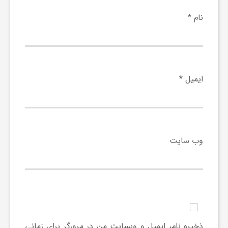
و
نام
*
ر
و
ایمیل
*
ه
ت
وب‌ سایت
ل
ج
ذخیره نام، ایمیل و وبسایت من در مرورگر برای زمانی