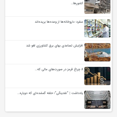
گ
کشورها…
ر
منفرد: داروخانه‌ها از وعده‌ها بریده‌اند
د
افزایش تصاعدی بهای برق کشاورزی لغو شد
ش
گ
8 چراغ قرمز در صورت‌های مالی که…
ر
یادداشت | “نقدینگی”؛ حلقه گمشده‌ای که دوباره…
ی
س