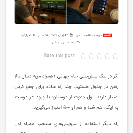
ر
ه
نویسنده:
اقتصاد آنلاین
22 ژوئن 2026
0نظر
71 بازدید
ن
دسته بندی :
ورزشی
Rate this post
گ
اگر در لیگ پیش‌بینی جام جهانی «همراه من» دنبال بالا
ی
رفتن در جدول هستید، چند راه ساده برای جمع کردن
گ
امتیاز دارید. اول دعوت از دوستان؛ با ورود هر دوست
به لیگ، هم شما و هم او ۵۰۰ امتیاز می‌گیرید.
ر
راه دیگر استفاده از سرویس‌های منتخب همراه اول
د