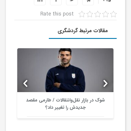
0
ا
Rate this post
ی
مقالات مرتبط گردشگری
ع
د
س
ت
شوک در بازار نقل‌وانتقالات / طارمی مقصد
جدیدش را تغییر داد؟
ی