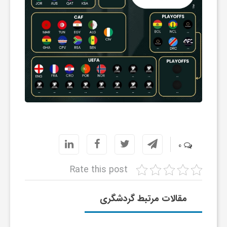
ش
گ
ر
ی
0
و
Rate this post
ص
مقالات مرتبط گردشگری
ن