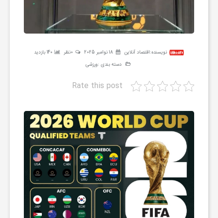
ر
ه
نویسنده:
اقتصاد آنلاین
18 نوامبر 2025
0نظر
140 بازدید
دسته بندی :
ورزشی
ن
Rate this post
گ
ی
گ
ر
د