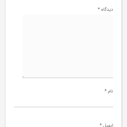
ر
دیدگاه
*
ا
ه
ن
م
ا
نام
*
ی
ت
ایمیل
*