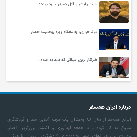
گ
تأیید ربایش و قتل حمیدرضا رجب‌زاده
ر
«باقر خرازی» به دادگاه ویژه روحانیت احضار…
د
ش
خبرنگار، راوی میراثی که باید به آینده…
گ
ر
درباره ایران همسفر
ی
ایران همسفر
از سال ۸۸ به‎‌عنوان یک مجله آنلاین سفر و گردشگری
شروع به کار کرده و با هدف گردآوری و انتشار بروزترین اخبار،
س
مقالات و راهنماهای سفر، جاذبه‌های گردشگری، میراث فرهنگی،