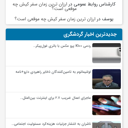
گ
کارشناس روابط عمومی
در
ارزان ترین زمان سفر کیش چه
موقعی است؟
یوسف
در
ارزان ترین زمان سفر کیش چه موقعی است؟
ر
جدیدترین اخبار گردشگری
د
ردمی K100 پرو مکس با باتری غول‌پیکر…
ش
گ
اولتیماتوم به تامین‌کنندگان ذخایر راهبردی دارو+نامه
ر
ماجرای اعمال ضریب ۲.۷ برای اینترنت بین‌الملل…
ی
س
ناشران به انتشار جزئیات هزینه‌کرد مسئولیت اجتماعی…