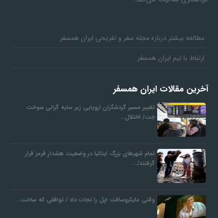
مطالعه بیشتر درباره مجله سفر و تفریحی ایران همسفر
ارتباط با تیم ایران همسفر
آخرین مقالات ایران همسفر
تغییر مسیر گردشگران اروپایی زیر سایه گرانی سوخت
جت/ اختلال…
تمام شهرهای بزرگ ایتالیا در وضعیت هشدار قرمز قرار
گرفتند/…
وقتی مایکروسافت اپل را نجات داد / توافقی که ساخت…