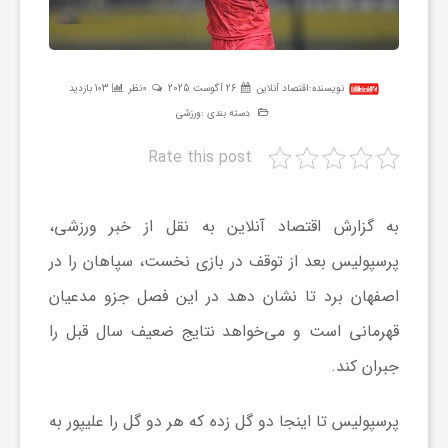
ر
ه
نویسنده:
اقتصاد آنلاین
26 آگوست 2025
0نظر
103 بازدید
دسته بندی :
ورزشی
ن
Rate this post
گ
به گزارش اقتصاد آنلاین به نقل از خبر ورزشی،
ی
پرسپولیس بعد از توقف در بازی نخست، سپاهان را در
اصفهان برد تا نشان دهد در این فصل جزو مدعیان
گ
قهرمانی است و می‌خواهد نتایج ضعیف سال قبل را
جبران کند.
ر
پرسپولیس تا اینجا دو گل زده که هر دو گل را علیپور به
د