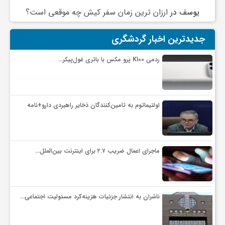
گ
یوسف
در
ارزان ترین زمان سفر کیش چه موقعی است؟
ر
جدیدترین اخبار گردشگری
ردمی K100 پرو مکس با باتری غول‌پیکر…
د
ش
اولتیماتوم به تامین‌کنندگان ذخایر راهبردی دارو+نامه
گ
ماجرای اعمال ضریب ۲.۷ برای اینترنت بین‌الملل…
ر
ی
ناشران به انتشار جزئیات هزینه‌کرد مسئولیت اجتماعی…
س