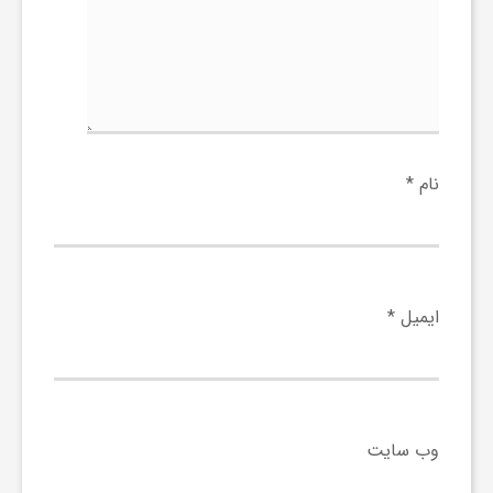
ا
ه
ا
نام
*
ی
د
ایمیل
*
ی
د
وب‌ سایت
ن