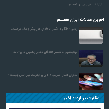
ارتباط با تیم ایران همسفر
آخرین مقالات ایران همسفر
ردمی K100 پرو مکس با باتری غول‌پیکر و شارژ بی‌سیم…
اولتیماتوم به تامین‌کنندگان ذخایر راهبردی دارو+نامه
ماجرای اعمال ضریب ۲.۷ برای اینترنت بین‌الملل چیست؟
مقالات پربازدید اخیر