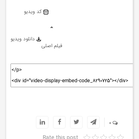
کد ویدیو
ش
گ
دانلود ویدیو
فیلم اصلی
ر
ی
و
ص
0
ن
Rate this post