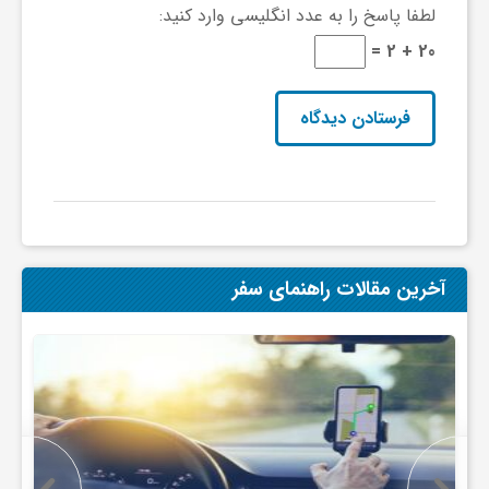
ا
لطفا پاسخ را به عدد انگلیسی وارد کنید:
20 + 2 =
ه
ا
ی
د
آخرین مقالات راهنمای سفر
ی
د
ن