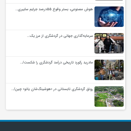
گ
هوش مصنوعی، بستر وقوع 55درصد جرایم سایبری…
ر
سرمایه‌گذاری جهانی در گردشگری از مرز یک…
د
ش
مادرید رکورد تاریخی درآمد گردشگری را شکست/…
گ
رونق گردشگری تابستانی در «هوشینگ‌شان یائو» چین/…
ر
ی
س