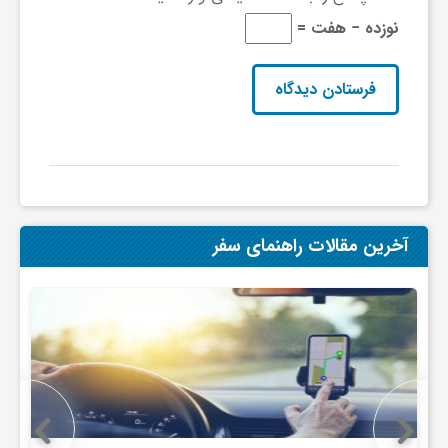
نوزده − هفت =
و
ر
و
ه
آخرین مقالات راهنمای سفر
ت
ل
ج