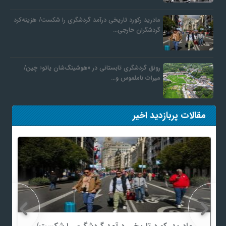
مادرید رکورد تاریخی درآمد گردشگری را شکست/ هزینه‌کرد
ف
گردشگران خارجی…
ر
رونق گردشگری تابستانی در «هوشینگ‌شان یائو» چین/
میراث ناملموس و…
د
ر
مقالات پربازدید اخیر
و
ب