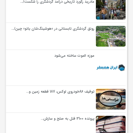
ج
مادرید رکورد تاریخی درآمد گردشگری را شکست/…
ه
رونق گردشگری تابستانی در «هوشینگ‌شان یائو» چین/…
ا
ن
موزه الموت ساخته می‌شود
ص
ن
توقیف 86خودروی لوکس، 187 قطعه زمین و…
ع
پرونده 3100 قتل به صلح و سازش…
ت