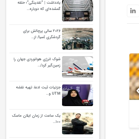
یادداشت | “نقدینگی”؛ حلقه
گمشده‌ای که دوباره…
۲۰۲۶ سالی پرچالش برای
گردشگری آسیا/ از…
شوک انرژی هوانوردی جهان را
زمین‌گیر کرد/…
جزئیات ثبت ادعا، تهیه نقشه
UTM و…
صعود صنعت نفت آبادان به
زمان دربی 
لیگ برتر / مس رفسنجان
یک ساعت از زمان ایلان ماسک
۱۰۰…
بازنده اعلام شد