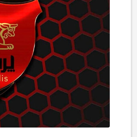
ر
ه
ن
گ
ی
گ
ر
د