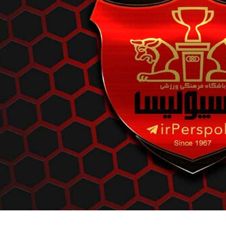
رونق گردشگری تابستانی در
۲۰۲۶ سالی پر
«هوشینگ‌شان یائو» چین/ میراث
گردشگری آسیا/ از ا
ناملموس و اقلیم کوهستانی در
سفر پس از جنگ خل
کانون توجه گردشگران
رقابت در شرق