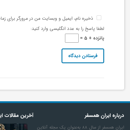
و
ذخیره نام، ایمیل و وبسایت من در مرورگر برای زما
ر
لطفا پاسخ را به عدد انگلیسی وارد کنید:
پانزده + 5 =
و
ه
ت
ل
ج
درباره ایران همسفر
آخرین مقالات ای
ایران همسفر
از سال ۸۸ به‎‌عنوان یک مجله آنلاین