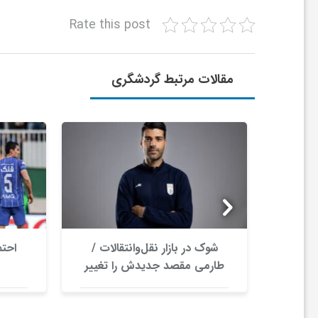
ا
Rate this post
ی
مقالات مرتبط گردشگری
ع
د
س
ت
ران /
شوک در بازار نقل‌وانتقالات /
احتم
 داد
طارمی مقصد جدیدش را تغییر
ی
داد؟