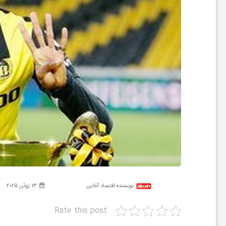
ر
ه
ن
گ
ی
گ
نویسنده:
اقتصاد آنلاین
13 ژوئن 2025
ر
Rate this post
د