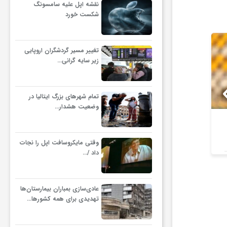
نقشه اپل علیه سامسونگ
شکست خورد
تغییر مسیر گردشگران اروپایی
زیر سایه گرانی…
تمام شهرهای بزرگ ایتالیا در
وضعیت هشدار…
صعود صنعت نفت آبادان به
زمان دربی 
لیگ برتر / مس رفسنجان
وقتی مایکروسافت اپل را نجات
بازنده اعلام شد
داد /…
عادی‌سازی بمباران بیمارستان‌ها
تهدیدی برای همه کشورها…