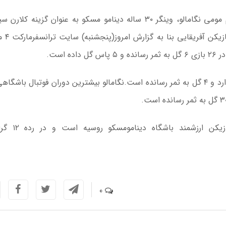
به گزارش اقتصادآنلاین به نقل از خبرآنلاین، درحالی نام مومی نگامالو، وینگر ۳۰ ساله دینامو مسکو به عنوان گزین
برای تقویت خط حمله استقل
 است.
هافبک ۳۰ ساله آفریقایی در کارنامه خود ۵۸ بازی ملی دارد و ۴ گل به ثمر رسانده است.نگامالو بیشترین دوران فوتبال ب
بنا به آمار سایت ترانسفرمارکت، نگامالو هفتم
0