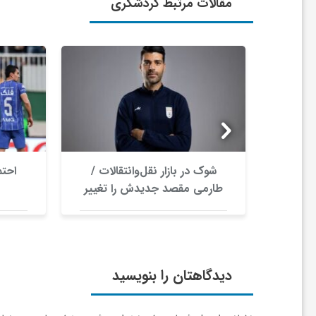
مقالات مرتبط گردشگری
ا
ی
ع
د
ران /
شوک در بازار نقل‌وانتقالات /
احتم
س
 داد
طارمی مقصد جدیدش را تغییر
داد؟
ت
ی
دیدگاهتان را بنویسید