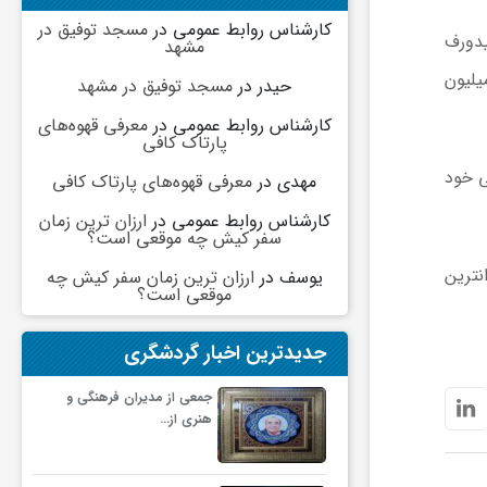
کارشناس روابط عمومی
در
مسجد توفیق در
ه کلارن سیدورف
مشهد
ال مطرح می‌شود که این بازیکن آفریقایی بنا به گزارش امروز(پنجشنبه) سایت ترانسفرمارکت ۴ میلیون
حیدر
در
مسجد توفیق در مشهد
کارشناس روابط عمومی
در
معرفی قهوه‌های
پارتاک کافی
اشگاهی خود
مهدی
در
معرفی قهوه‌های پارتاک کافی
کارشناس روابط عمومی
در
ارزان ترین زمان
سفر کیش چه موقعی است؟
ین بازیکن ارزشمند باشگاه دینامومسکو روسیه است و در رده ۱۲ گرانترین
یوسف
در
ارزان ترین زمان سفر کیش چه
موقعی است؟
جدیدترین اخبار گردشگری
جمعی از مدیران فرهنگی و
هنری از…