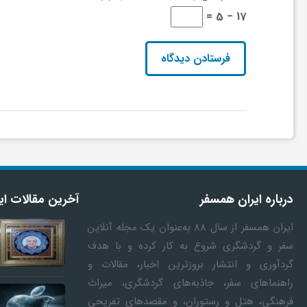
17 − 5 =
و
ر
و
ه
ت
درباره ایران همسفر
آخرین مقالات ای
ل
ایران همسفر
از سال ۸۸ به‎‌عنوان یک مجله آنلاین
سفر و گردشگری شروع به کار کرده و با هدف
گردآوری و انتشار بروزترین اخبار، مقالات و
ج
راهنماهای سفر، جاذبه‌های گردشگری، میراث
فرهنگی، هتل و رستوران، و مقصدهای تفریحی