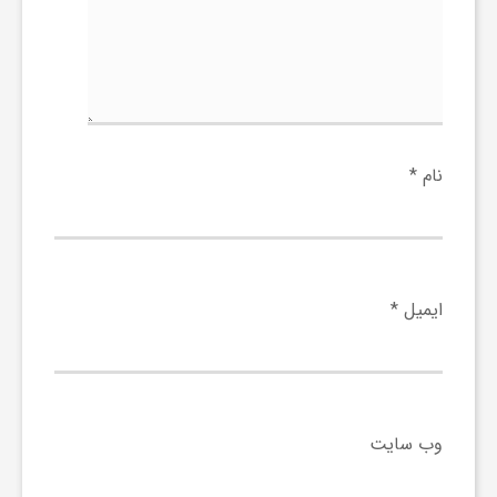
و
ا
نام
*
ق
ت
ایمیل
*
ص
ا
وب‌ سایت
د