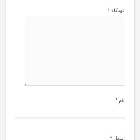
ج
دیدگاه
*
ه
ا
ن
ص
ن
نام
*
ع
ت
ایمیل
*