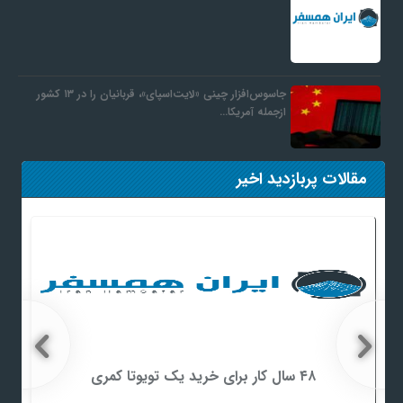
جاسوس‌افزار چینی «لایت‌اسپای»، قربانیان را در ۱۳ کشور
ازجمله آمریکا…
مقالات پربازدید اخیر
۴۸ سال کار برای خرید یک تویوتا کمری