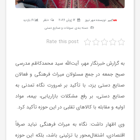
ر
نویسنده:
مهر نیوز
12 ژوئن 2026
0نظر
61 بازدید
ه
دسته بندی :
سوغات و صنایع دستی
Rate this post
ن
گ
به گزارش خبرنگار مهر، آیت‌الله سید محمدکاظم مدرسی
صبح جمعه در جمع مسئولان میراث فرهنگی و فعالان
ی
صنایع دستی یزد، با تأکید بر ضرورت نگاه تمدنی به
صنایع دستی، بر رفع مشکلات بازاریابی، بیمه، مواد
گ
اولیه و مقابله با کالاهای تقلبی در این حوزه تأکید کرد.
ر
وی اظهار داشت: نگاه به میراث فرهنگی نباید صرفاً
اقتصادی، اشتغال‌محور یا تزئینی باشد، بلکه این حوزه
د