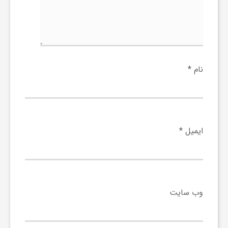
و
ا
نام
*
ق
ت
ایمیل
*
ص
ا
وب‌ سایت
د